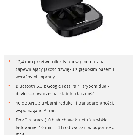
12,4 mm przetwornik z tytanową membraną
zapewniający jakość dźwięku z głębokim basem i
wyraźnymi soprany.
Bluetooth 5.3 z Google Fast Pair i trybem dual-
device—nowoczesna, stabilna łączność.
46 dB ANC z trybami redukcji i transparentności,
wspomagane AI-mic.
Do 40 h pracy (10 h słuchawek + etui), szybkie
ładowanie: 10 min = 4 h odtwarzania; odporność
IP54.