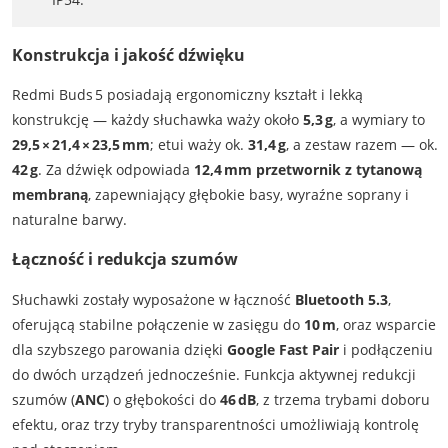
Konstrukcja i jakość dźwięku
Redmi Buds 5 posiadają ergonomiczny kształt i lekką
konstrukcję — każdy słuchawka waży około
5,3 g
, a wymiary to
29,5 × 21,4 × 23,5 mm
; etui waży ok.
31,4 g
, a zestaw razem — ok.
42 g
. Za dźwięk odpowiada
12,4 mm przetwornik z tytanową
membraną
, zapewniający głębokie basy, wyraźne soprany i
naturalne barwy.
Łączność i redukcja szumów
Słuchawki zostały wyposażone w łączność
Bluetooth 5.3
,
oferującą stabilne połączenie w zasięgu do
10 m
, oraz wsparcie
dla szybszego parowania dzięki
Google Fast Pair
i podłączeniu
do dwóch urządzeń jednocześnie. Funkcja aktywnej redukcji
szumów (
ANC
) o głębokości do
46 dB
, z trzema trybami doboru
efektu, oraz trzy tryby transparentności umożliwiają kontrolę