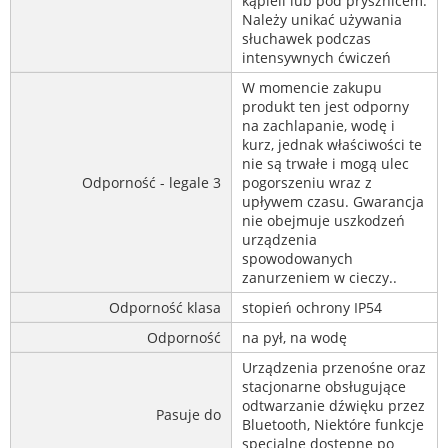
kąpieli lub pod prysznicem.
Należy unikać używania
słuchawek podczas
intensywnych ćwiczeń
W momencie zakupu
produkt ten jest odporny
na zachlapanie, wodę i
kurz, jednak właściwości te
nie są trwałe i mogą ulec
Odporność - legale 3
pogorszeniu wraz z
upływem czasu. Gwarancja
nie obejmuje uszkodzeń
urządzenia
spowodowanych
zanurzeniem w cieczy..
Odporność klasa
stopień ochrony IP54
Odporność
na pył, na wodę
Urządzenia przenośne oraz
stacjonarne obsługujące
odtwarzanie dźwięku przez
Pasuje do
Bluetooth, Niektóre funkcje
specjalne dostępne po