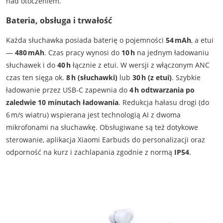
nad otoczeniem.
Bateria, obsługa i trwałość
Każda słuchawka posiada baterię o pojemności
54 mAh
, a etui
—
480 mAh
. Czas pracy wynosi do
10 h
na jednym ładowaniu
słuchawek i do
40 h
łącznie z etui. W wersji z włączonym ANC
czas ten sięga ok.
8 h (słuchawki)
lub
30 h (z etui)
. Szybkie
ładowanie przez USB-C zapewnia do
4 h odtwarzania po
zaledwie 10 minutach ładowania
. Redukcja hałasu drogi (do
6 m/s wiatru) wspierana jest technologią AI z dwoma
mikrofonami na słuchawkę. Obsługiwane są też dotykowe
sterowanie, aplikacja Xiaomi Earbuds do personalizacji oraz
odporność na kurz i zachlapania zgodnie z normą
IP54
.