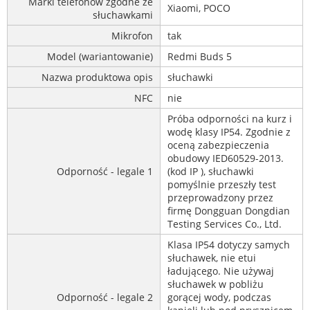
Marki telefonów zgodne ze
Xiaomi, POCO
słuchawkami
Mikrofon
tak
Model (wariantowanie)
Redmi Buds 5
Nazwa produktowa opis
słuchawki
NFC
nie
Próba odporności na kurz i
wodę klasy IP54. Zgodnie z
oceną zabezpieczenia
obudowy IED60529-2013.
Odporność - legale 1
(kod IP ), słuchawki
pomyślnie przeszły test
przeprowadzony przez
firmę Dongguan Dongdian
Testing Services Co., Ltd.
Klasa IP54 dotyczy samych
słuchawek, nie etui
ładującego. Nie używaj
słuchawek w pobliżu
Odporność - legale 2
gorącej wody, podczas