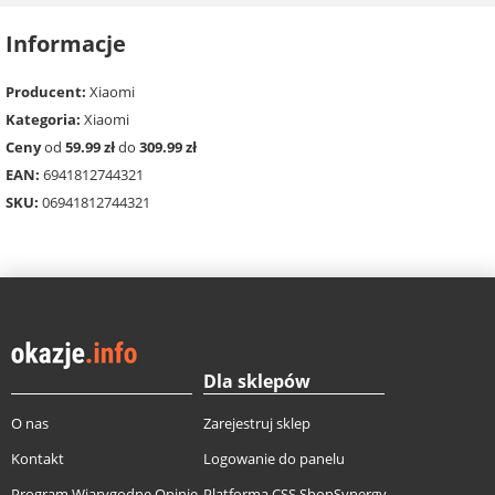
Informacje
Producent:
Xiaomi
Kategoria:
Xiaomi
Ceny
od
59.99 zł
do
309.99 zł
EAN:
6941812744321
SKU:
06941812744321
Dla sklepów
O nas
Zarejestruj sklep
Kontakt
Logowanie do panelu
Program Wiarygodne Opinie
Platforma CSS ShopSynergy