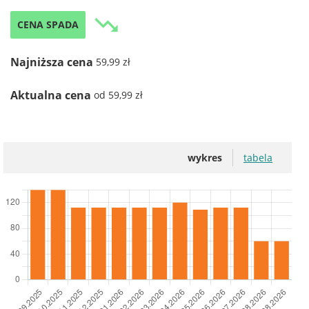
trending_down
CENA SPADA
Najniższa cena
59,99 zł
Aktualna cena
od 59,99 zł
wykres
tabela