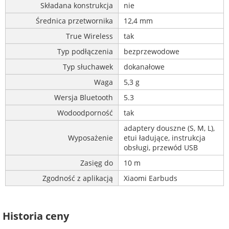
Składana konstrukcja
nie
Średnica przetwornika
12,4 mm
True Wireless
tak
Typ podłączenia
bezprzewodowe
Typ słuchawek
dokanałowe
Waga
5,3 g
Wersja Bluetooth
5.3
Wodoodporność
tak
adaptery douszne (S, M, L),
Wyposażenie
etui ładujące, instrukcja
obsługi, przewód USB
Zasięg do
10 m
Zgodność z aplikacją
Xiaomi Earbuds
Historia ceny