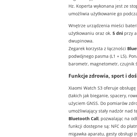
Hz. Koperta wykonana jest ze st
umożliwia użytkowanie go podczas
Wnętrze urządzenia mieści bater
użytkowaniu oraz ok.
5 dni
przy a
dwupinowa.
Zegarek korzysta z łączności
Blue
podwójnego pasma (L1 + L5). Pona
barometr, magnetometr, czujnik ś
Funkcje zdrowia, sport i d
Xiaomi Watch S3 oferuje obsług
(takich jak bieganie, spacery, ro
użyciem GNSS. Do pomiarów zdrow
umożliwiający stały nadzór nad tę
Bluetooth Call
, pozwalając na o
funkcji dostępne są: NFC do płat
migawka aparatu, gesty obsługi