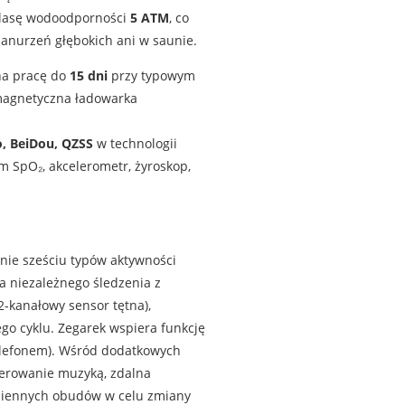
 klasę wodoodporności
5 ATM
, co
zanurzeń głębokich ani w saunie.
na pracę do
15 dni
przy typowym
magnetyczna ładowarka
o, BeiDou, QZSS
w technologii
m SpO₂, akcelerometr, żyroskop,
nie sześciu typów aktywności
ja niezależnego śledzenia z
-kanałowy sensor tętna),
ego cyklu. Zegarek wspiera funkcję
telefonem). Wśród dodatkowych
sterowanie muzyką, zdalna
miennych obudów w celu zmiany