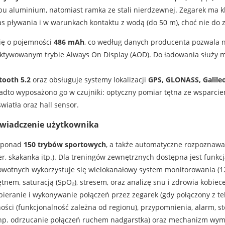
opu aluminium, natomiast ramka ze stali nierdzewnej. Zegarek ma
 pływania i w warunkach kontaktu z wodą (do 50 m), choć nie do 
ię o pojemności
486 mAh
, co według danych producenta pozwala 
ktywowanym trybie Always On Display (AOD). Do ładowania służy 
tooth 5.2
oraz obsługuje systemy lokalizacji
GPS, GLONASS, Galile
dto wyposażono go w czujniki: optyczny pomiar tętna ze wsparcie
wiatła oraz hall sensor.
oświadczenie użytkownika
ę ponad
150 trybów sportowych
, a także automatyczne rozpoznawa
wer, skakanka itp.). Dla treningów zewnętrznych dostępna jest funkc
otnych wykorzystuje się wielokanałowy system monitorowania (12
tnem, saturacją (SpO₂), stresem, oraz analizę snu i zdrowia kobiec
dbieranie i wykonywanie połączeń przez zegarek (gdy połączony z 
ności (funkcjonalność zależna od regionu), przypomnienia, alarm, 
 (np. odrzucanie połączeń ruchem nadgarstka) oraz mechanizm wy