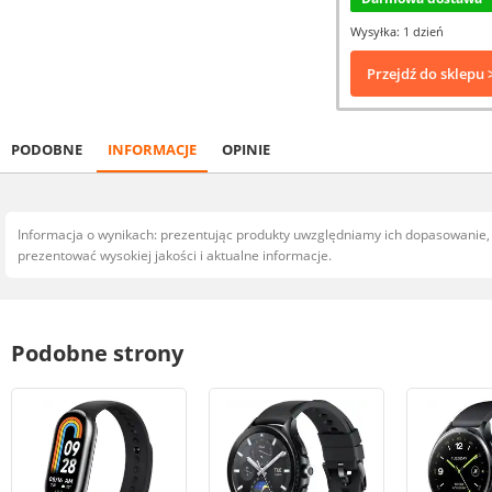
Wysyłka: 1 dzień
Przejdź do sklepu 
PODOBNE
INFORMACJE
OPINIE
Informacja o wynikach: prezentując produkty uwzględniamy ich dopasowanie
prezentować wysokiej jakości i aktualne informacje.
Podobne strony