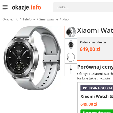
Okazje.info
Telefony
Smartwatche
Xiaomi
Xiaomi Wa
Polecana oferta
649,00 zł
Porównaj cen
Oferty: 1
, Xiaomi Watc
funkcje takie ...
rozwiń
POLECANA OFERTA
Xiaomi Watch S
649,00 zł
Darmowa dostawa