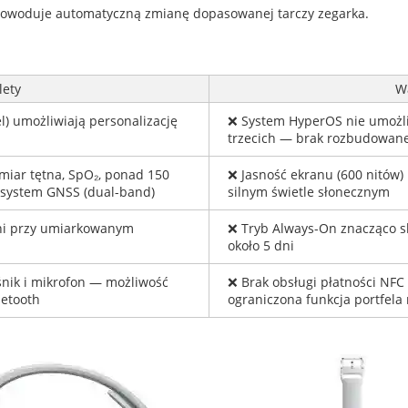
powoduje automatyczną zmianę dopasowanej tarczy zegarka.
lety
W
) umożliwiają personalizację
❌ System HyperOS nie umożliwi
trzecich — brak rozbudowane
miar tętna, SpO₂, ponad 150
❌ Jasność ekranu (600 nitów)
 system GNSS (dual-band)
silnym świetle słonecznym
dni przy umiarkowanym
❌ Tryb Always-On znacząco sk
około 5 dni
nik i mikrofon — możliwość
❌ Brak obsługi płatności NFC
uetooth
ograniczona funkcja portfela