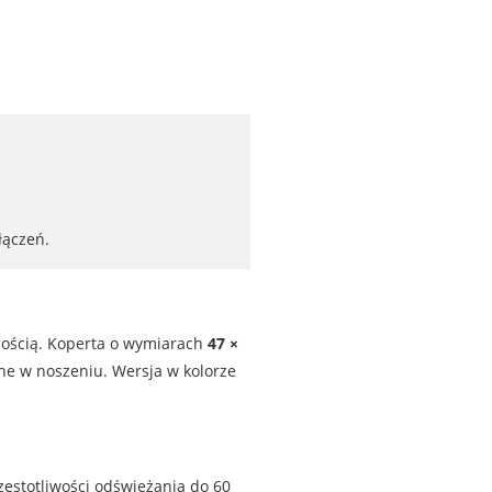
łączeń.
nością. Koperta o wymiarach
47 ×
dne w noszeniu. Wersja w kolorze
częstotliwości odświeżania do 60