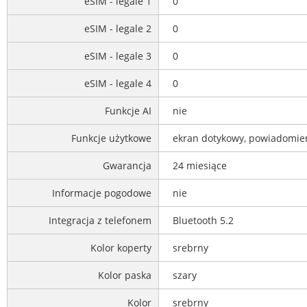
eSIM - legale 1
0
eSIM - legale 2
0
eSIM - legale 3
0
eSIM - legale 4
0
Funkcje AI
nie
Funkcje użytkowe
ekran dotykowy, powiadomien
Gwarancja
24 miesiące
Informacje pogodowe
nie
Integracja z telefonem
Bluetooth 5.2
Kolor koperty
srebrny
Kolor paska
szary
Kolor
srebrny