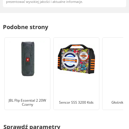
prezentować wysokiej jakości i aktualne informacje.
Podobne strony
JBL Flip Essential 2 20W
Sencor SSS 3200 Kids
Głośnik bl
Czarny
Sprawdź parametry