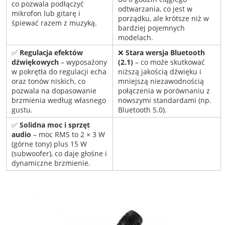
co pozwala podłączyć
odtwarzania, co jest w
mikrofon lub gitarę i
porządku, ale krótsze niż w
śpiewać razem z muzyką.
bardziej pojemnych
modelach.
✅
Regulacja efektów
❌
Stara wersja Bluetooth
dźwiękowych
– wyposażony
(2.1)
– co może skutkować
w pokrętła do regulacji echa
niższą jakością dźwięku i
oraz tonów niskich, co
mniejszą niezawodnością
pozwala na dopasowanie
połączenia w porównaniu z
brzmienia według własnego
nowszymi standardami (np.
gustu.
Bluetooth 5.0).
✅
Solidna moc i sprzęt
audio
– moc RMS to 2 × 3 W
(górne tony) plus 15 W
(subwoofer), co daje głośne i
dynamiczne brzmienie.