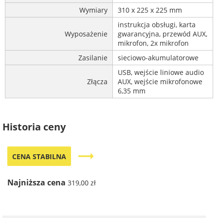
Wymiary
310 x 225 x 225 mm
instrukcja obsługi, karta
Wyposażenie
gwarancyjna, przewód AUX,
mikrofon, 2x mikrofon
Zasilanie
sieciowo-akumulatorowe
USB, wejście liniowe audio
Złącza
AUX, wejście mikrofonowe
6,35 mm
Historia ceny
trending_flat
CENA STABILNA
Najniższa cena
319,00 zł