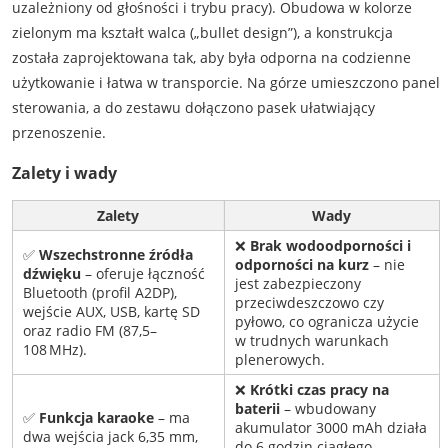
uzależniony od głośności i trybu pracy). Obudowa w kolorze
zielonym ma kształt walca („bullet design”), a konstrukcja
została zaprojektowana tak, aby była odporna na codzienne
użytkowanie i łatwa w transporcie. Na górze umieszczono panel
sterowania, a do zestawu dołączono pasek ułatwiający
przenoszenie.
Zalety i wady
Zalety
Wady
❌
Brak wodoodporności i
✅
Wszechstronne źródła
odporności na kurz
– nie
dźwięku
– oferuje łączność
jest zabezpieczony
Bluetooth (profil A2DP),
przeciwdeszczowo czy
wejście AUX, USB, kartę SD
pyłowo, co ogranicza użycie
oraz radio FM (87,5–
w trudnych warunkach
108 MHz).
plenerowych.
❌
Krótki czas pracy na
baterii
– wbudowany
✅
Funkcja karaoke
– ma
akumulator 3000 mAh działa
dwa wejścia jack 6,35 mm,
do 6 godzin ciągłego