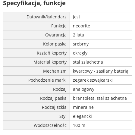
Specyfikacja, funkcje
Datownik/kalendarz
jest
Funkcje
neobrite
Gwarancja
2 lata
Kolor paska
srebrny
Kształt koperty
okrągły
Materiał koperty
stal szlachetna
Mechanizm
kwarcowy - zasilany baterią
Pochodzenie marki
zegarek szwajcarski
Rodzaj
analogowy
Rodzaj paska
bransoleta, stal szlachetna
Rodzaj szkła
mineralne
Styl
elegancki
Wodoszczelność
100 m