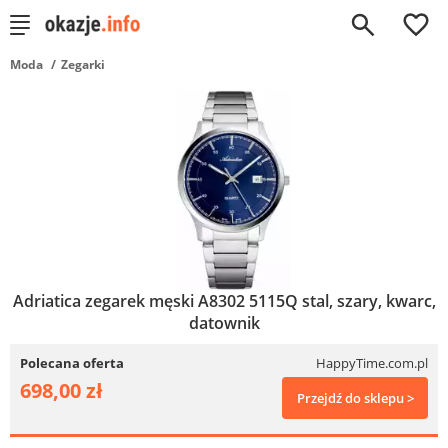
0
Moda
Zegarki
Adriatica zegarek męski A8302 5115Q stal, szary, kwarc,
datownik
Polecana oferta
HappyTime.com.pl
698,00 zł
Przejdź do sklepu >