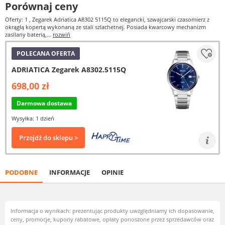
Porównaj ceny
Oferty: 1
, Zegarek Adriatica A8302 5115Q to elegancki, szwajcarski czasomierz z
okrągłą kopertą wykonaną ze stali szlachetnej. Posiada kwarcowy mechanizm
zasilany baterią,...
rozwiń
POLECANA OFERTA
ADRIATICA Zegarek A8302.5115Q
698,00 zł
Darmowa dostawa
Wysyłka: 1 dzień
Przejdź do sklepu >
PODOBNE
INFORMACJE
OPINIE
Informacja o wynikach: prezentując produkty uwzględniamy ich dopasowanie,
ceny, promocje, kupony rabatowe, opłaty ponoszone przez sprzedawców oraz