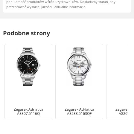
popularność produktów wśród użytkowników. Dokładamy starań, aby
prezentować wysokiej jakości i aktualne informacje.
Podobne strony
Zegarek Adriatica
Zegarek Adriatica
Zegarek Ad
A8307.5116Q
A8283.5163QF
A8267.B