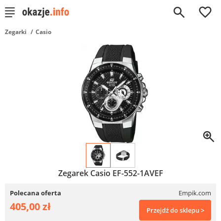
0
Zegarki
Casio
Zegarek Casio EF-552-1AVEF
Polecana oferta
Empik.com
405,00 zł
Przejdź do sklepu >