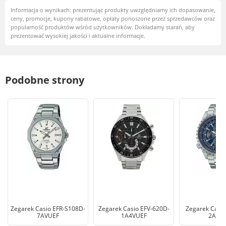
Informacja o wynikach: prezentując produkty uwzględniamy ich dopasowanie,
ceny, promocje, kupony rabatowe, opłaty ponoszone przez sprzedawców oraz
popularność produktów wśród użytkowników. Dokładamy starań, aby
prezentować wysokiej jakości i aktualne informacje.
Podobne strony
Zegarek Casio EFR-S108D-
Zegarek Casio EFV-620D-
Zegarek Casio
7AVUEF
1A4VUEF
2AVU