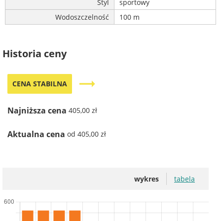
Styl
sportowy
Wodoszczelność
100 m
Historia ceny
trending_flat
CENA STABILNA
Najniższa cena
405,00 zł
Aktualna cena
od 405,00 zł
wykres
tabela