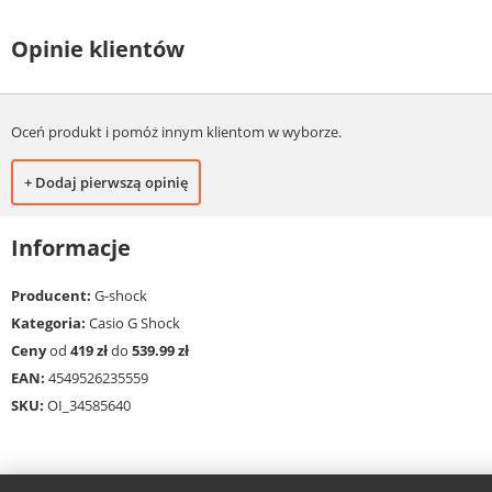
Opinie klientów
Oceń produkt i pomóż innym klientom w wyborze.
+ Dodaj pierwszą opinię
Informacje
Producent:
G-shock
Kategoria:
Casio G Shock
Ceny
od
419 zł
do
539.99 zł
EAN:
4549526235559
SKU:
OI_34585640