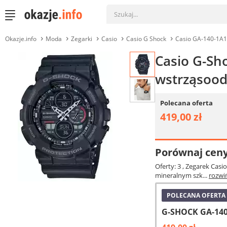
Okazje.info
Moda
Zegarki
Casio
Casio G Shock
Casio GA-140-1A
Casio G-Sh
wstrząsoo
Polecana oferta
419,00 zł
Porównaj cen
Oferty: 3
, Zegarek Cas
mineralnym szk...
rozwi
POLECANA OFERTA
G-SHOCK GA-14