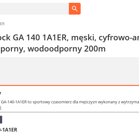
1ER
ock GA 140 1A1ER, męski, cyfrowo-a
dporny, wodoodporny 200m
y
io GA-140-1A1ER to sportowy czasomierz dla mężczyzn wykonany z wytrzyma
ń
0-1A1ER