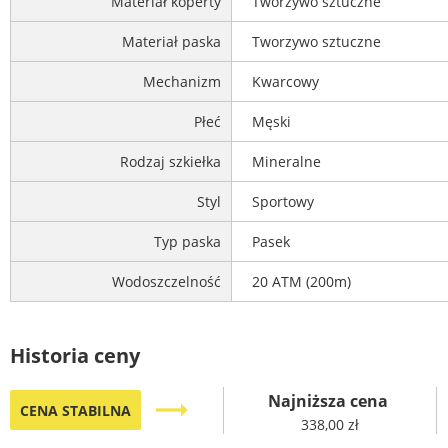
Materiał koperty
Tworzywo sztuczne
Materiał paska
Tworzywo sztuczne
Mechanizm
Kwarcowy
Płeć
Męski
Rodzaj szkiełka
Mineralne
Styl
Sportowy
Typ paska
Pasek
Wodoszczelność
20 ATM (200m)
Historia ceny
Najniższa cena
trending_flat
CENA STABILNA
338,00 zł