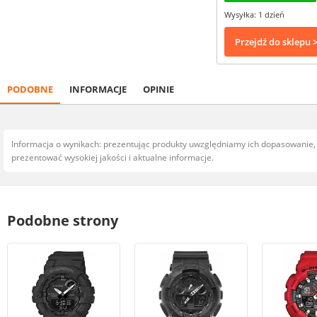
Wysyłka: 1 dzień
Przejdź do sklepu 
PODOBNE
INFORMACJE
OPINIE
Informacja o wynikach: prezentując produkty uwzględniamy ich dopasowanie
prezentować wysokiej jakości i aktualne informacje.
Podobne strony