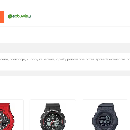
>
, ceny, promocje, kupony rabatowe, opłaty ponoszone przez sprzedawców oraz 