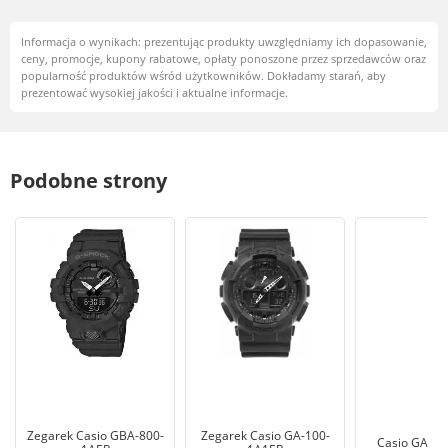
Informacja o wynikach: prezentując produkty uwzględniamy ich dopasowanie,
ceny, promocje, kupony rabatowe, opłaty ponoszone przez sprzedawców oraz
popularność produktów wśród użytkowników. Dokładamy starań, aby
prezentować wysokiej jakości i aktualne informacje.
Podobne strony
Zegarek Casio GBA-800-
Zegarek Casio GA-100-
Casio GA-10