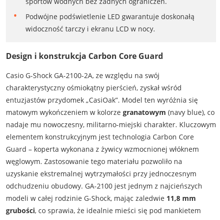
sportów wodnych bez żadnych ograniczeń.
Podwójne podświetlenie LED gwarantuje doskonałą
widoczność tarczy i ekranu LCD w nocy.
Design i konstrukcja Carbon Core Guard
Casio G-Shock GA-2100-2A, ze względu na swój
charakterystyczny ośmiokątny pierścień, zyskał wśród
entuzjastów przydomek „CasiOak”. Model ten wyróżnia się
matowym wykończeniem w kolorze
granatowym
(navy blue), co
nadaje mu nowoczesny, militarno-miejski charakter. Kluczowym
elementem konstrukcyjnym jest technologia Carbon Core
Guard – koperta wykonana z żywicy wzmocnionej włóknem
węglowym. Zastosowanie tego materiału pozwoliło na
uzyskanie ekstremalnej wytrzymałości przy jednoczesnym
odchudzeniu obudowy. GA-2100 jest jednym z najcieńszych
modeli w całej rodzinie G-Shock, mając zaledwie
11,8 mm
grubości
, co sprawia, że idealnie mieści się pod mankietem