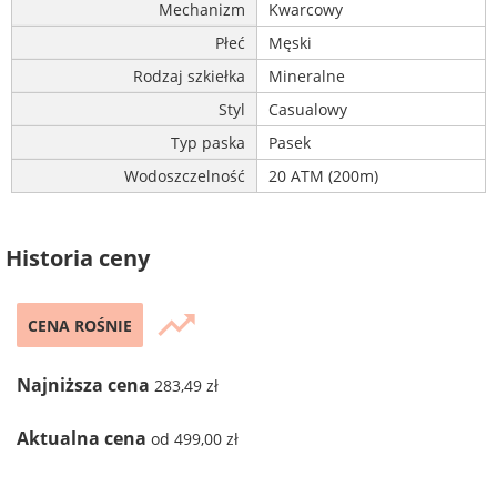
Mechanizm
Kwarcowy
Płeć
Męski
Rodzaj szkiełka
Mineralne
Styl
Casualowy
Typ paska
Pasek
Wodoszczelność
20 ATM (200m)
Historia ceny
trending_up
CENA ROŚNIE
Najniższa cena
283,49 zł
Aktualna cena
od 499,00 zł