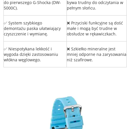
do pierwszego G-Shocka (DW-
bywa trudny do odczytania w
5000C).
pełnym słońcu.
✅ System szybkiego
❌ Przyciski funkcyjne są dość
demontażu paska ułatwiający
małe i mogą być trudne w
czyszczenie i wymianę.
obsłudze w rękawiczkach.
✅ Niespotykana lekkość i
❌ Szkiełko mineralne jest
wygoda dzięki zastosowaniu
mniej odporne na zarysowania
włókna węglowego.
niż szafirowe.