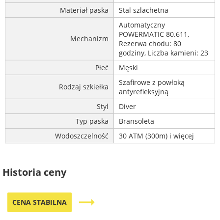
Materiał paska
Stal szlachetna
Automatyczny
POWERMATIC 80.611,
Mechanizm
Rezerwa chodu: 80
godziny, Liczba kamieni: 23
Płeć
Męski
Szafirowe z powłoką
Rodzaj szkiełka
antyrefleksyjną
Styl
Diver
Typ paska
Bransoleta
Wodoszczelność
30 ATM (300m) i więcej
Historia ceny
trending_flat
CENA STABILNA