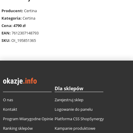
Producent:
Certina
Kategoria:
Certina
Cena: 4790 zł
EAN:
7612307148793
SKU:
OI_195851365
Dla sklepów
O nas
Zarejestruj sklep
Kontakt
Logowanie do panelu
Program Wiarygodne Opinie
Platforma CSS ShopSynergy
Ranking sklepów
Kampanie produktowe