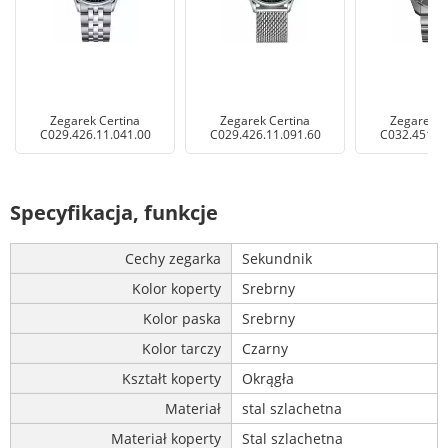
Zegarek Certina
Zegarek Certina
Zegarek C
C029.426.11.041.00
C029.426.11.091.60
C032.451.44
Specyfikacja, funkcje
Cechy zegarka
Sekundnik
Kolor koperty
Srebrny
Kolor paska
Srebrny
Kolor tarczy
Czarny
Kształt koperty
Okrągła
Materiał
stal szlachetna
Materiał koperty
Stal szlachetna