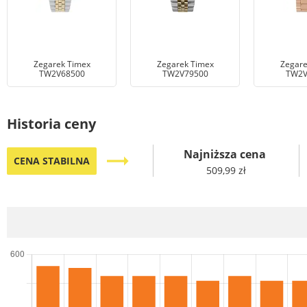
Zegarek Timex
Zegarek Timex
Zegare
TW2V68500
TW2V79500
TW2V
Historia ceny
Najniższa cena
trending_flat
CENA STABILNA
509,99 zł