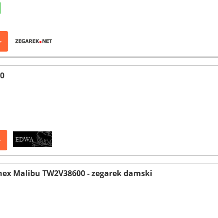
>
0
>
mex Malibu TW2V38600 - zegarek damski