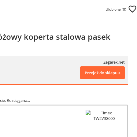
Ulubione (
0
)
żowy koperta stalowa pasek
Zegarek.net
Przejdź do sklepu >
ie: Rozciągana...