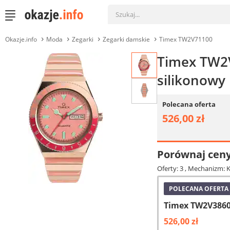
Okazje.info
Moda
Zegarki
Zegarki damskie
Timex TW2V71100
Timex TW2V
silikonowy
Polecana oferta
526,00 zł
Porównaj cen
Oferty: 3
, Mechanizm: K
POLECANA OFERTA
Timex TW2V386
526,00 zł