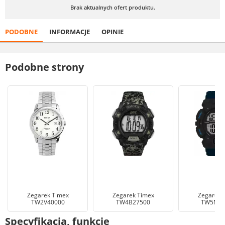
Brak aktualnych ofert produktu.
PODOBNE
INFORMACJE
OPINIE
Podobne strony
Zegarek Timex
Zegarek Timex
Zegarek 
TW2V40000
TW4B27500
TW5M53
Specyfikacja, funkcje