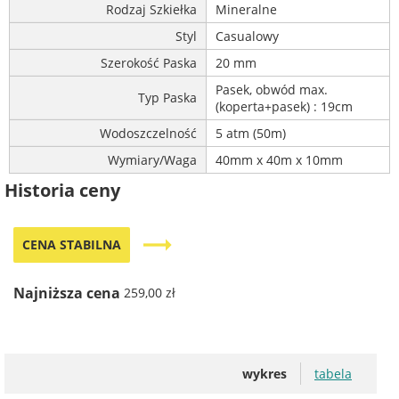
Rodzaj Szkiełka
Mineralne
Styl
Casualowy
Szerokość Paska
20 mm
Pasek, obwód max.
Typ Paska
(koperta+pasek) : 19cm
Wodoszczelność
5 atm (50m)
Wymiary/Waga
40mm x 40m x 10mm
Historia ceny
trending_flat
CENA STABILNA
Najniższa cena
259,00 zł
wykres
tabela