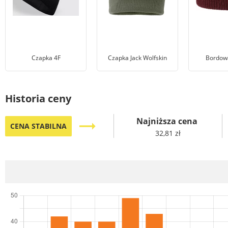
Czapka 4F
Czapka Jack Wolfskin
Bordow
Historia ceny
Najniższa cena
trending_flat
CENA STABILNA
32,81 zł