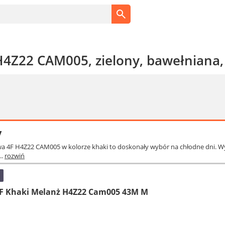
H4Z22 CAM005, zielony, bawełniana
y
a 4F H4Z22 CAM005 w kolorze khaki to doskonały wybór na chłodne dni. Wyk
..
rozwiń
F Khaki Melanż H4Z22 Cam005 43M M