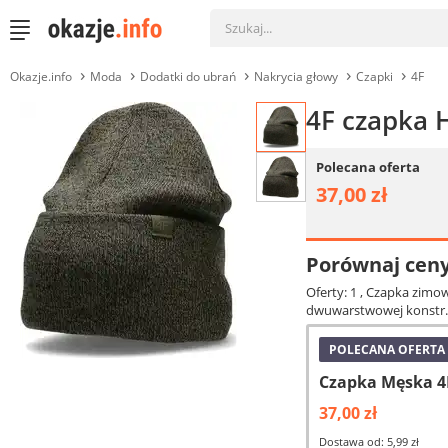
Okazje.info
Moda
Dodatki do ubrań
Nakrycia głowy
Czapki
4F
4F czapka 
Polecana oferta
37,00 zł
Porównaj cen
Oferty: 1
, Czapka zimow
dwuwarstwowej konstr.
POLECANA OFERTA
Czapka Męska 4
37,00 zł
Dostawa od: 5,99 zł