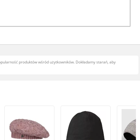
popularność produktów wśród użytkowników. Dokładamy starań, aby