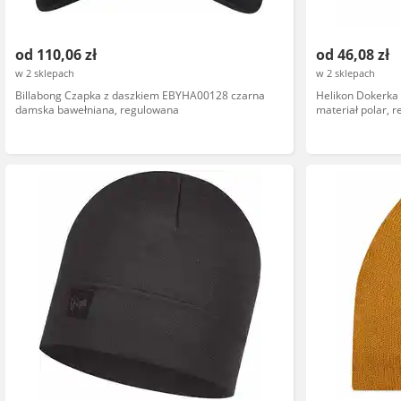
od 110,06 zł
od 46,08 zł
w 2 sklepach
w 2 sklepach
Billabong Czapka z daszkiem EBYHA00128 czarna
Helikon Dokerka 
damska bawełniana, regulowana
materiał polar, 