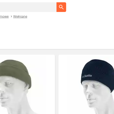
imowe
Wełniane