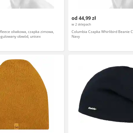
od 44,99 zł
w 2 sklepach
fleece oliwkowa, czapka zimowa,
Columbia Czapka Whirlibird Beanie C
regulowany obwód, unisex
Navy