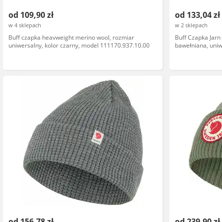
od 109,90 zł
od 133,04 zł
w 4 sklepach
w 2 sklepach
Buff czapka heavweight merino wool, rozmiar
Buff Czapka Jarn
uniwersalny, kolor czarny, model 111170.937.10.00
bawełniana, uniw
marka Buff
od 156,78 zł
od 239,90 zł