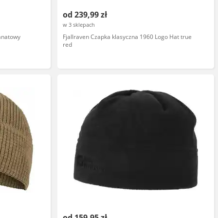
od 239,99 zł
w 3 sklepach
anatowy
Fjallraven Czapka klasyczna 1960 Logo Hat true
red
od 159,95 zł