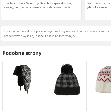
The North Face Salty Dog Beanie czapka zimowa,
Salomon Czapka 
czarny, regulowany, wełniana podszewka, model
głęboka czerń
T93FJWJK3
Informacja o wynikach: prezentując produkty uwzględniamy ich dopasowanie
prezentować wysokiej jakości i aktualne informacje.
Podobne strony