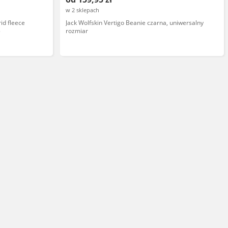
w 2 sklepach
id fleece
Jack Wolfskin Vertigo Beanie czarna, uniwersalny
5
rozmiar