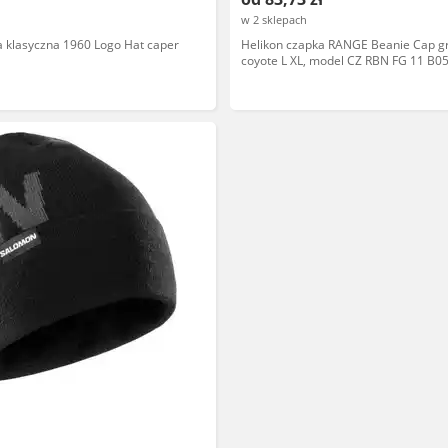
w 2 sklepach
a klasyczna 1960 Logo Hat caper
Helikon czapka RANGE Beanie Cap gr
coyote L XL, model CZ RBN FG 11 B0