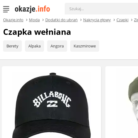
Okazje.info
Moda
Dodatki do ubrań
Nakrycia głowy
Czapki
Z
Czapka wełniana
Berety
Alpaka
Angora
Kaszmirowe