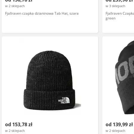
w 2 sklepach
w 3 sklepach
Fjallraven czapka dzianinowa Tab Hat, szara
Fjallraven Czapk
green
od 153,78 zł
od 139,99 zł
w 2 sklepach
w 2 sklepach