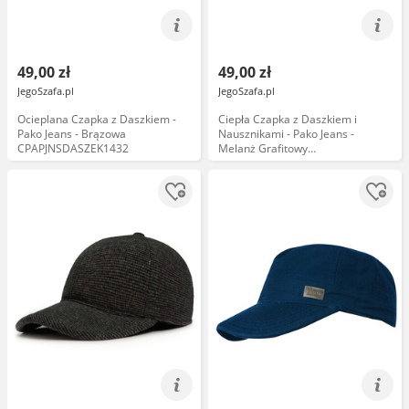
49,00 zł
49,00 zł
JegoSzafa.pl
JegoSzafa.pl
Ocieplana Czapka z Daszkiem -
Ciepła Czapka z Daszkiem i
Pako Jeans - Brązowa
Nausznikami - Pako Jeans -
CPAPJNSDASZEK1432
Melanż Grafitowy
CPAPJNSDASZEK1183