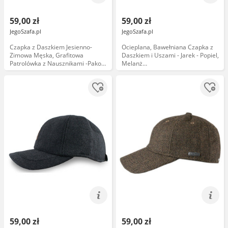
59,00 zł
59,00 zł
JegoSzafa.pl
JegoSzafa.pl
Czapka z Daszkiem Jesienno-
Ocieplana, Bawełniana Czapka z
Zimowa Męska, Grafitowa
Daszkiem i Uszami - Jarek - Popiel,
Patrolówka z Nausznikami -Pako
Melanż
Jeans CPAPJNSDASZEK1191
CPAJARzimDASZEKuszyPPmel
59,00 zł
59,00 zł