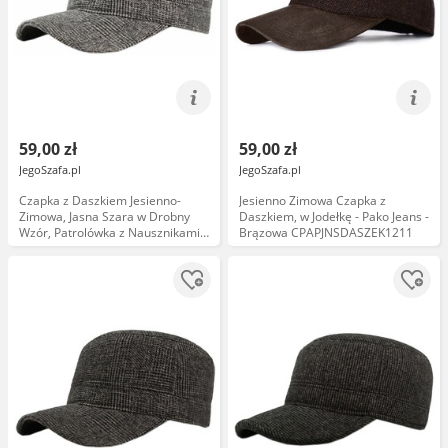
59,00 zł
59,00 zł
JegoSzafa.pl
JegoSzafa.pl
Czapka z Daszkiem Jesienno-
Jesienno Zimowa Czapka z
Zimowa, Jasna Szara w Drobny
Daszkiem, w Jodełkę - Pako Jeans -
Wzór, Patrolówka z Nausznikami -
Brązowa CPAPJNSDASZEK1211
Pako Jeans CPAPJNSDASZEK1195