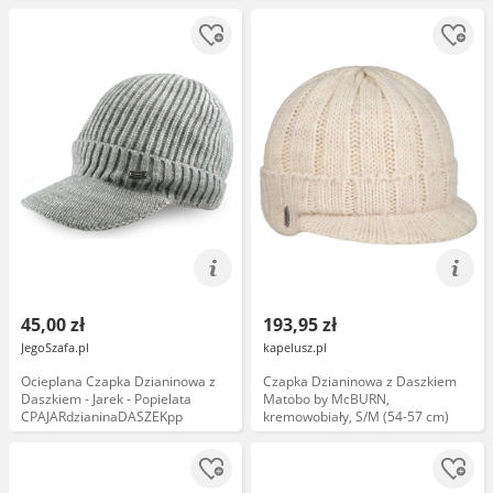
CPAPJNSDASZEK971
45,00 zł
193,95 zł
JegoSzafa.pl
kapelusz.pl
Ocieplana Czapka Dzianinowa z
Czapka Dzianinowa z Daszkiem
Daszkiem - Jarek - Popielata
Matobo by McBURN,
CPAJARdzianinaDASZEKpp
kremowobiały, S/M (54-57 cm)