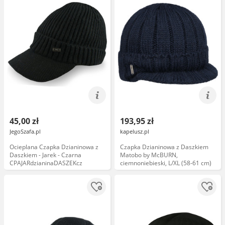
45,00 zł
193,95 zł
JegoSzafa.pl
kapelusz.pl
Ocieplana Czapka Dzianinowa z
Czapka Dzianinowa z Daszkiem
Daszkiem - Jarek - Czarna
Matobo by McBURN,
CPAJARdzianinaDASZEKcz
ciemnoniebieski, L/XL (58-61 cm)