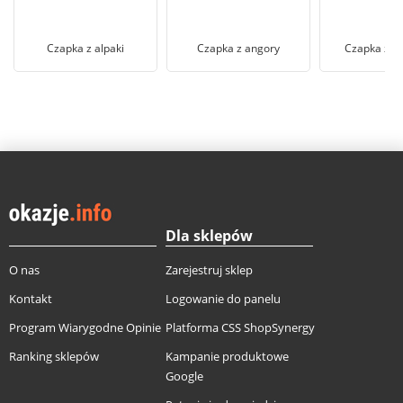
Czapka z alpaki
Czapka z angory
Czapka z k
Dla sklepów
O nas
Zarejestruj sklep
Kontakt
Logowanie do panelu
Program Wiarygodne Opinie
Platforma CSS ShopSynergy
Ranking sklepów
Kampanie produktowe
Google