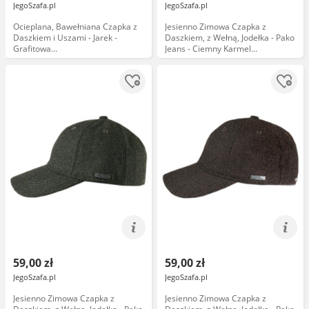
JegoSzafa.pl
JegoSzafa.pl
Ocieplana, Bawełniana Czapka z
Jesienno Zimowa Czapka z
Daszkiem i Uszami - Jarek -
Daszkiem, z Wełną, Jodełka - Pako
Grafitowa
Jeans - Ciemny Karmel
CPAJARzimDASZEKuszyGRAF
CPAPJNSDASZEK1443
59,00 zł
59,00 zł
JegoSzafa.pl
JegoSzafa.pl
Jesienno Zimowa Czapka z
Jesienno Zimowa Czapka z