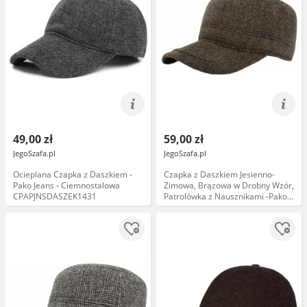
49,00 zł
59,00 zł
JegoSzafa.pl
JegoSzafa.pl
Ocieplana Czapka z Daszkiem -
Czapka z Daszkiem Jesienno-
Pako Jeans - Ciemnostalowa
Zimowa, Brązowa w Drobny Wzór,
CPAPJNSDASZEK1431
Patrolówka z Nausznikami -Pako
Jeans CPAPJNSDASZEK1196