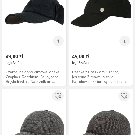
49,00 zł
49,00 zł
JegoSzafa.pl
JegoSzafa.pl
Czarna Jesienno-Zimowa Męska
Czapka z Daszkiem, Czarna,
Czapka z Daszkiem -Pako Jeans-
Jesienno-Zimowa, Męska,
Bejsbolówka z Nausznikami
Patrolówka, z Gumką -Pako Jeans
CPAPJNSDASZEK771
CPAPJNSDASZEK791