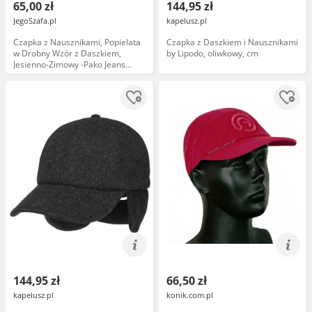
65,00 zł
144,95 zł
JegoSzafa.pl
kapelusz.pl
Czapka z Nausznikami, Popielata
Czapka z Daszkiem i Nausznikami
w Drobny Wzór z Daszkiem,
by Lipodo, oliwkowy, cm
Jesienno-Zimowy -Pako Jeans
CPAPJNSDASZEK951
144,95 zł
66,50 zł
kapelusz.pl
konik.com.pl