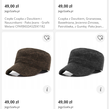
49,00 zł
49,00 zł
JegoSzafa.pl
JegoSzafa.pl
Ciepła Czapka z Daszkiem i
Czapka z Daszkiem, Granatowa,
Nausznikami - Pako Jeans - Grafit
Bawełniana, Jesienno-Zimowa,
Melanż CPAPJNSDASZEK1182
Patrolówka, z Gumką -Pako Jeans
CPAPJNSDASZEK742
49,00 zł
49,00 zł
JegoSzafa.pl
JegoSzafa.pl