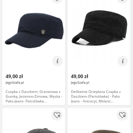
49,00 zł
49,00 zł
JegoSzafa.pl
JegoSzafa.pl
Czapka z Daszkiem, Granatowa z
Delikatnie Ocieplana Czapka z
Gumką, Jesienno-Zimowa, Męska -
Daszkiem (Partolówka) - Pako
Pako Jeans- Patrolówka
Jeans - Antracyt, Melanż
CPAPJNSDASZEK792
CPAPJNSPATROL1423