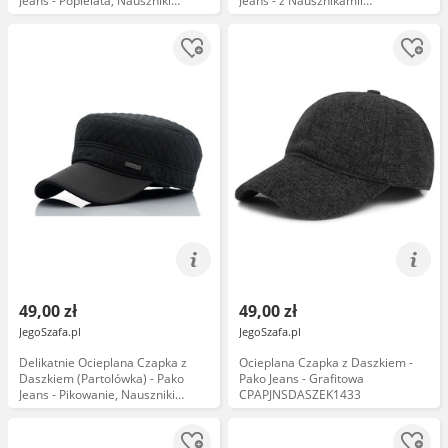
Jeans - Popielata, Nauszniki
Jeans - z Nausznikamii
CPAPJNSPATROL1122
CPAPJNSPATROL1121
49,00 zł
49,00 zł
JegoSzafa.pl
JegoSzafa.pl
Delikatnie Ocieplana Czapka z
Ocieplana Czapka z Daszkiem -
Daszkiem (Partolówka) - Pako
Pako Jeans - Grafitowa
Jeans - Pikowanie, Nauszniki
CPAPJNSDASZEK1433
CPAPJNSPATROL1131