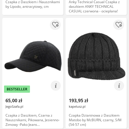
Czapka z Daszkiem i Nausznikami
Anky Technical Casual Czapka z
by Lipodo, antracytowy, cm
daszkiem ANKY TECHNICAL
CASUAL czerwona - ocieplana!
BESTSELLER
65,00 zł
193,95 zł
JegoSzafa.pl
kapelusz.pl
Czapka z Daszkiem, Czarna z
Czapka Dzianinowa z Daszkiem
Nausznikami, Pikowana, Jesienno-
Matobo by McBURN, czarny, S/M
Zimowy -Pako Jeans
(54-57 cm)