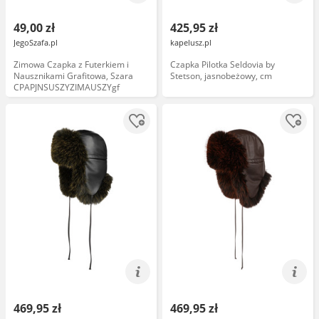
49,00 zł
425,95 zł
JegoSzafa.pl
kapelusz.pl
Zimowa Czapka z Futerkiem i
Czapka Pilotka Seldovia by
Nausznikami Grafitowa, Szara
Stetson, jasnobeżowy, cm
CPAPJNSUSZYZIMAUSZYgf
469,95 zł
469,95 zł