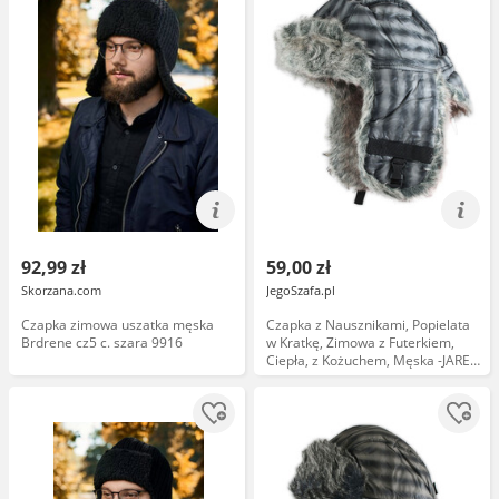
92,99 zł
59,00 zł
Skorzana.com
JegoSzafa.pl
Czapka zimowa uszatka męska
Czapka z Nausznikami, Popielata
Brdrene cz5 c. szara 9916
w Kratkę, Zimowa z Futerkiem,
Ciepła, z Kożuchem, Męska -JAREK
CPAJARUSZANKAAWUP028popielkrat