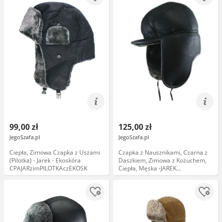
99,00 zł
125,00 zł
JegoSzafa.pl
JegoSzafa.pl
Ciepła, Zimowa Czapka z Uszami
Czapka z Nausznikami, Czarna z
(Pilotka) - Jarek - Ekoskóra
Daszkiem, Zimowa z Kożuchem,
CPAJARzimPILOTKAczEKOSK
Ciepła, Męska -JAREK
CPAJARUSZANKAAWUP060czarna