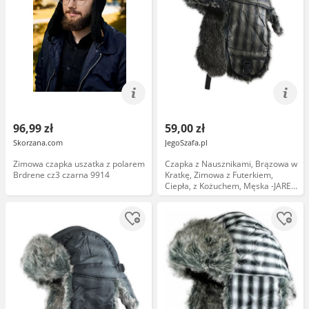
96,99 zł
59,00 zł
Skorzana.com
JegoSzafa.pl
Zimowa czapka uszatka z polarem
Czapka z Nausznikami, Brązowa w
Brdrene cz3 czarna 9914
Kratkę, Zimowa z Futerkiem,
Ciepła, z Kożuchem, Męska -JAREK
CPAJARUSZANKAAWUP028brazkrata