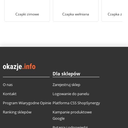
Czapki zimowe
Czapka wełniana
Czapka z p
Dla sklepów
O nas
Zarejestruj sklep
Kontakt
Logowanie do panelu
Program Wiarygodne Opinie
Platforma CSS ShopSynergy
Ranking sklepów
Kampanie produktowe
Google
Pytania i odpowiedzi