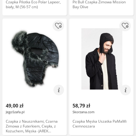
Czapka Pilotka Eco Polar Lapeer,
Pit Bull Czapka Zimowa Mission
biały, M (56-57 cm)
Bay Olive
49,00 zł
58,79 zł
JegoSzafa.pl
Skorzana.com
Czapka z Nausznikami, Czarna
Czapka Męska Uszatka PaMaMi
Zimowa z Futerkiem, Ciepła, z
Ciemnoszara
Kożuchem, Męska -JAREK
CPAJARUSZANKAAWUP043czarna