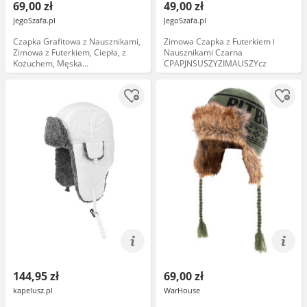
69,00 zł
49,00 zł
JegoSzafa.pl
JegoSzafa.pl
Czapka Grafitowa z Nausznikami,
Zimowa Czapka z Futerkiem i
Zimowa z Futerkiem, Ciepła, z
Nausznikami Czarna
Kożuchem, Męska
CPAPJNSUSZYZIMAUSZYcz
CPAJARUSZANKAAWUD036graf58
144,95 zł
69,00 zł
kapelusz.pl
WarHouse