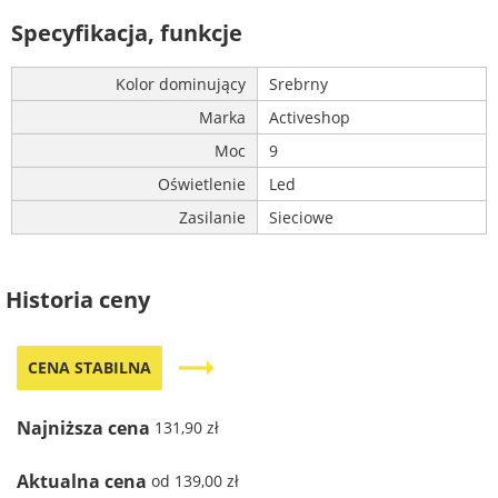
Specyfikacja, funkcje
Kolor dominujący
Srebrny
Marka
Activeshop
Moc
9
Oświetlenie
Led
Zasilanie
Sieciowe
Historia ceny
trending_flat
CENA STABILNA
Najniższa cena
131,90 zł
Aktualna cena
od 139,00 zł