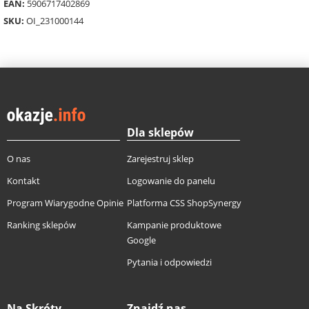
EAN:
5906717402869
SKU:
OI_231000144
Dla sklepów
O nas
Zarejestruj sklep
Kontakt
Logowanie do panelu
Program Wiarygodne Opinie
Platforma CSS ShopSynergy
Ranking sklepów
Kampanie produktowe
Google
Pytania i odpowiedzi
Na Skróty
Znajdź nas