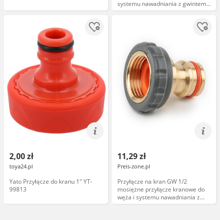
systemu nawadniania z gwintem
wewnętrznym BRASS SOFT BR-
S2197
2,00 zł
11,29 zł
toya24.pl
Preis-zone.pl
Yato Przyłącze do kranu 1" YT-
Przyłącze na kran GW 1/2
99813
mosiężne przyłącze kranowe do
węża i systemu nawadniania z
gwintem wewnętrznym BRASS
SOFT BR-S2196