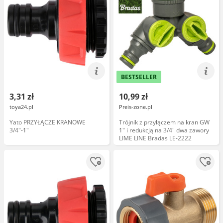
BESTSELLER
3,31 zł
10,99 zł
toya24.pl
Preis-zone.pl
Yato PRZYŁĄCZE KRANOWE
Trójnik z przyłączem na kran GW
3/4"-1"
1" i redukcją na 3/4" dwa zawory
LIME LINE Bradas LE-2222