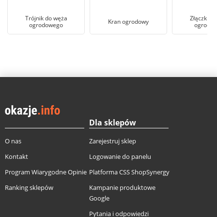
Trójnik do węża
Złączki d
Kran ogrodowy
ogrodowego
ogrodo
Dla sklepów
O nas
Zarejestruj sklep
Kontakt
Logowanie do panelu
Program Wiarygodne Opinie
Platforma CSS ShopSynergy
Ranking sklepów
Kampanie produktowe
Google
Pytania i odpowiedzi