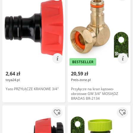
BESTSELLER
2,64 zł
20,59 zł
toya24.pl
Preis-zone.pl
Yato PRZYŁĄCZE KRANOWE 3/4"
Przyłącze na kran kątowo-
obrotowe GW 3/4" MOSIĄDZ
BRADAS BR-2134