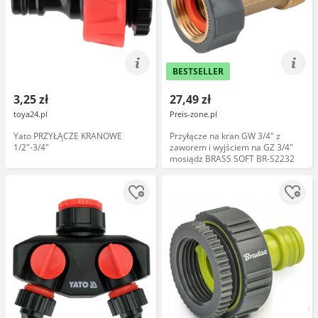
BESTSELLER
3,25 zł
27,49 zł
toya24.pl
Preis-zone.pl
Yato PRZYŁĄCZE KRANOWE
Przyłącze na kran GW 3/4" z
1/2"-3/4"
zaworem i wyjściem na GZ 3/4"
mosiądz BRASS SOFT BR-S2232