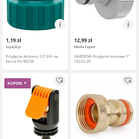
1,19 zł
12,99 zł
toya24.pl
Media Expert
Przyłącze do kranu 1/2 3/4- na
GARDENA Przyłącze kranowe 1"
karcie Flo 89236
18222-29
KUPON