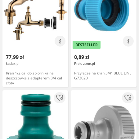
BESTSELLER
77,99 zł
0,89 zł
kadax.pl
Preis-zone.pl
Kran 1/2 cal do zbiornika na
Przyłącze na kran 3/4" BLUE LINE
deszczówkę z adapterem 3/4 cal
G73020
złoty