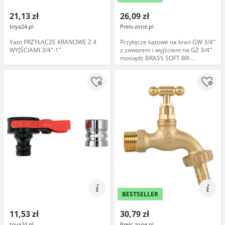
21,13 zł
26,09 zł
toya24.pl
Preis-zone.pl
Yato PRZYŁĄCZE KRANOWE Z 4
Przyłącze kątowe na kran GW 3/4"
WYJŚCIAMI 3/4"-1"
z zaworem i wyjściem na GZ 3/4"
mosiądz BRASS SOFT BR-
S2232/45
BESTSELLER
11,53 zł
30,79 zł
toya24.pl
Preis-zone.pl