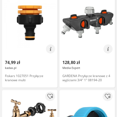
74,99 zł
128,80 zł
kadax.pl
Media Expert
Fiskars 1027051 Przyłącze
GARDENA Przyłącze kranowe z 4
kranowe multi
wyjściami 3/4" 1" 08194-20