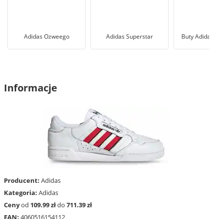
Adidas Ozweego
Adidas Superstar
Buty Adidas U
Informacje
Producent:
Adidas
Kategoria:
Adidas
Ceny
od
109.99 zł
do
711.39 zł
EAN:
4060516154112