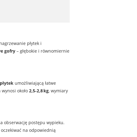
nagrzewanie płytek i
e gofry
– głębokie i równomiernie
płytek
umożliwiającą łatwe
a wynosi około
2,5‑2,8 kg
, wymiary
wia obserwację postępu wypieku.
zy oczekiwać na odpowiednią