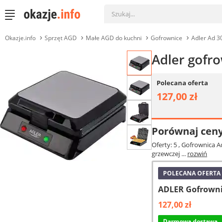
Okazje.info
Sprzęt AGD
Małe AGD do kuchni
Gofrownice
Adler Ad 3
Adler gofr
Polecana oferta
127,00 zł
Porównaj cen
Oferty: 5
, Gofrownica A
grzewczej ...
rozwiń
POLECANA OFERTA
ADLER Gofrownic
127,00 zł
Darmowa dostawa