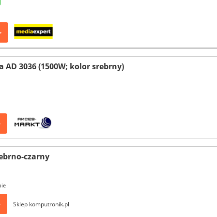
>
a AD 3036 (1500W; kolor srebrny)
>
rebrno-czarny
pie
>
Sklep komputronik.pl