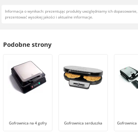
Informacja o wynikach: prezentując produkty uwzględniamy ich dopasowanie
prezentować wysokiej jakości i aktualne informacje.
Podobne strony
Gofrownica na 4 gofry
Gofrownica serduszka
Gofrownica 