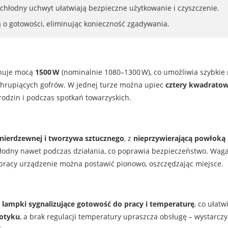
 chłodny uchwyt ułatwiają bezpieczne użytkowanie i czyszczenie.
 o gotowości, eliminując konieczność zgadywania.
onuje mocą
1500 W
(nominalnie 1080–1300 W), co umożliwia szybkie 
hrupiących gofrów. W jednej turze można upiec
cztery kwadratow
rodzin i podczas spotkań towarzyskich.
i nierdzewnej i tworzywa sztucznego
, z
nieprzywierającą powłoką 
hłodny nawet podczas działania, co poprawia bezpieczeństwo. Wag
u pracy urządzenie można postawić pionowo, oszczędzając miejsce.
ę
lampki sygnalizujące gotowość do pracy i temperaturę
, co ułat
otyku
, a brak regulacji temperatury upraszcza obsługę – wystarc