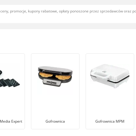
, ceny, promocje, kupony rabatowe, opłaty ponoszone przez sprzedawców oraz 
Media Expert
Gofrownica
Gofrownica MPM