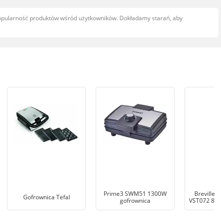
popularność produktów wśród użytkowników. Dokładamy starań, aby
Prime3 SWM51 1300W
Breville 
Gofrownica Tefal
gofrownica
VST072 850