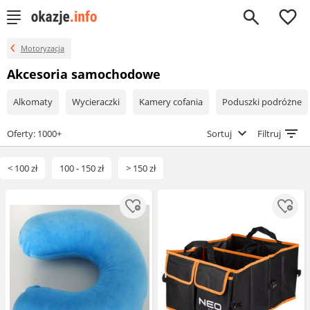
0
Motoryzacja
Akcesoria samochodowe
Alkomaty
Wycieraczki
Kamery cofania
Poduszki podróżne
Oferty: 1000+
Sortuj
Filtruj
< 100 zł
100 - 150 zł
> 150 zł