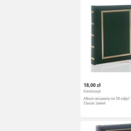
18,00 zł
Fotokoszyk
Album wsuwany na 50 zdjęć 
Classic zieleń