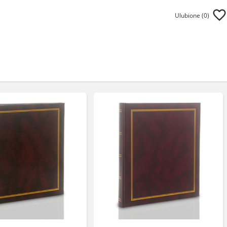
Ulubione (
0
)