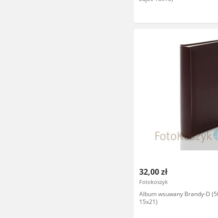
32,00 zł
Fotokoszyk
Album wsuwany Brandy-D (50
15x21)