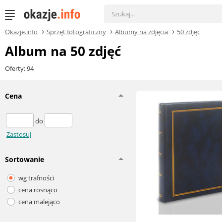
Okazje.info
Sprzęt fotograficzny
Albumy na zdjęcia
50 zdjęć
Album na 50 zdjęć
Oferty: 94
Cena
do
Zastosuj
Sortowanie
wg trafności
cena rosnąco
cena malejąco