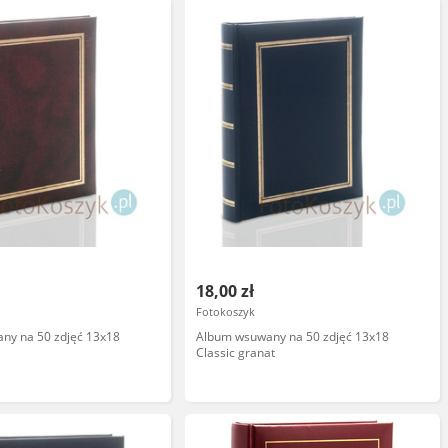
18,00 zł
Fotokoszyk
ny na 50 zdjęć 13x18
Album wsuwany na 50 zdjęć 13x18
Classic granat