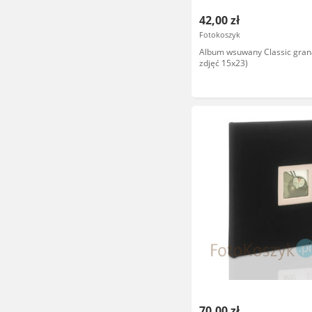
42,00 zł
Fotokoszyk
Album wsuwany Classic gran
zdjęć 15x23)
70,00 zł