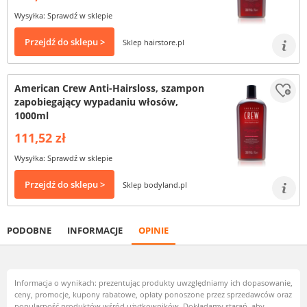
Wysyłka: Sprawdź w sklepie
Przejdź do sklepu >
Sklep hairstore.pl
American Crew Anti-Hairsloss, szampon
zapobiegający wypadaniu włosów,
1000ml
111,52 zł
Wysyłka: Sprawdź w sklepie
Przejdź do sklepu >
Sklep bodyland.pl
PODOBNE
INFORMACJE
OPINIE
Informacja o wynikach: prezentując produkty uwzględniamy ich dopasowanie,
ceny, promocje, kupony rabatowe, opłaty ponoszone przez sprzedawców oraz
popularność produktów wśród użytkowników. Dokładamy starań, aby