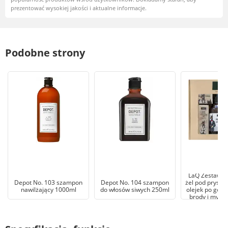
prezentować wysokiej jakości i aktualne informacje.
Podobne strony
LaQ Zestaw:
Depot No. 103 szampon
Depot No. 104 szampon
żel pod pryszn
nawilżający 1000ml
do włosów siwych 250ml
olejek po gole
brody i mydło