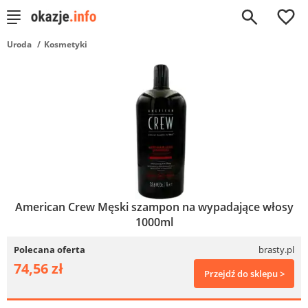
0
Uroda
Kosmetyki
American Crew Męski szampon na wypadające włosy
1000ml
Polecana oferta
brasty.pl
74,56 zł
Przejdź do sklepu >