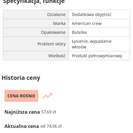
Specyfikacja, funkcje
Działanie
Dodatkowa objętość
Marka
American crew
Opakowanie
Butelka
Łysienie, wypadanie
Problem skóry
włosów
Wielkość
Produkt pełnowymiarowy
Historia ceny
trending_up
CENA ROŚNIE
Najniższa cena
57,69 zł
Aktualna cena
od 74,56 zł