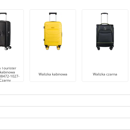
 Tourister
 kabinowa
Walizka kabinowa
Walizka czarna
88472-1027-
Czarny