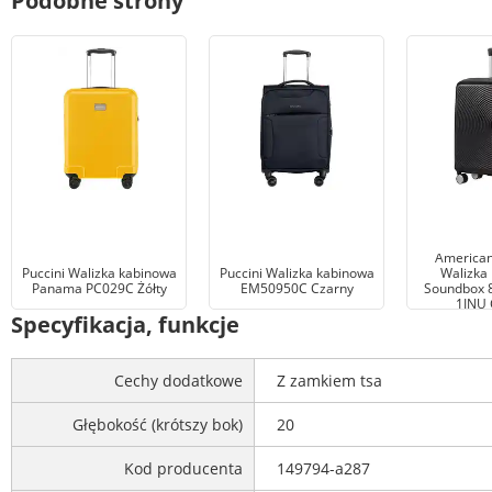
Podobne strony
American
Puccini Walizka kabinowa
Puccini Walizka kabinowa
Walizka
Panama PC029C Żółty
EM50950C Czarny
Soundbox 
1INU 
Specyfikacja, funkcje
Cechy dodatkowe
Z zamkiem tsa
Głębokość (krótszy bok)
20
Kod producenta
149794-a287