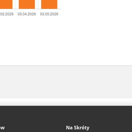
ów
Na Skróty