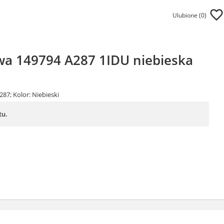
Ulubione (
0
)
wa 149794 A287 1IDU niebieska
87; Kolor: Niebieski
tu.