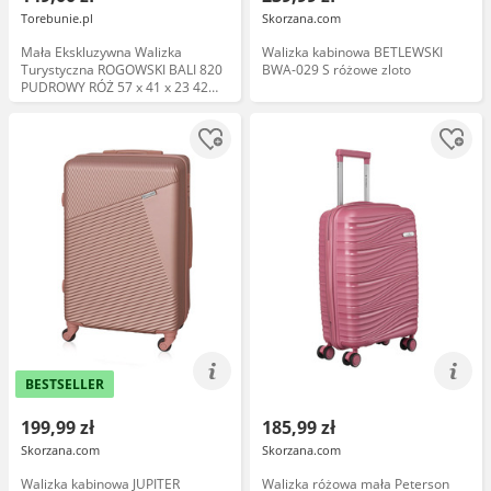
Torebunie.pl
Skorzana.com
Mała Ekskluzywna Walizka
Walizka kabinowa BETLEWSKI
Turystyczna ROGOWSKI BALI 820
BWA-029 S różowe zloto
PUDROWY RÓŻ 57 x 41 x 23 42
litry
BESTSELLER
199,99 zł
185,99 zł
Skorzana.com
Skorzana.com
Walizka kabinowa JUPITER
Walizka różowa mała Peterson