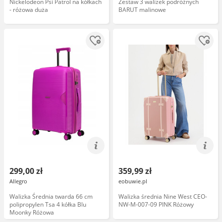
Nickelodeon Psi Patrol na kółkach
Zestaw 3 walizek podróżnych
- różowa duża
BARUT malinowe
299,00 zł
359,99 zł
Allegro
eobuwie.pl
Walizka Średnia twarda 66 cm
Walizka średnia Nine West CEO-
polipropylen Tsa 4 kółka Blu
NW-M-007-09 PINK Różowy
Moonky Różowa