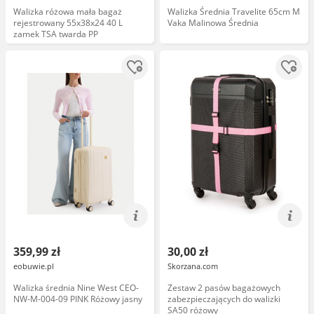
Walizka różowa mała bagaż
Walizka Średnia Travelite 65cm M
rejestrowany 55x38x24 40 L
Vaka Malinowa Średnia
zamek TSA twarda PP
359,99 zł
30,00 zł
eobuwie.pl
Skorzana.com
Walizka średnia Nine West CEO-
Zestaw 2 pasów bagażowych
NW-M-004-09 PINK Różowy jasny
zabezpieczających do walizki
SA50 różowy