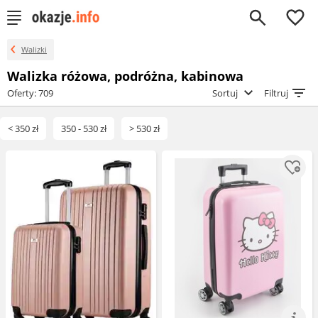
0
Walizki
Walizka różowa, podróżna, kabinowa
Oferty: 709
Sortuj
Filtruj
< 350 zł
350 - 530 zł
> 530 zł