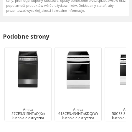
ceny, promocje, kupony rabatowe, opłaty ponoszone przez sprzedawców oraz
popularność produktów wśród użytkowników. Dokładamy starań, aby
prezentować wysokiej jakości i aktualne informacje.
Podobne strony
Amica
Amica
Amic
57CE3.315HTaQ(Xx)
618CE3.434HTaKDQ(W)
58CE3.315
kuchnia elektryczna
kuchnia elektryczna
kuchnia ele