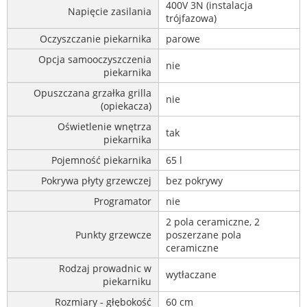
400V 3N (instalacja
Napięcie zasilania
trójfazowa)
Oczyszczanie piekarnika
parowe
Opcja samooczyszczenia
nie
piekarnika
Opuszczana grzałka grilla
nie
(opiekacza)
Oświetlenie wnętrza
tak
piekarnika
Pojemność piekarnika
65 l
Pokrywa płyty grzewczej
bez pokrywy
Programator
nie
2 pola ceramiczne, 2
Punkty grzewcze
poszerzane pola
ceramiczne
Rodzaj prowadnic w
wytłaczane
piekarniku
Rozmiary - głębokość
60 cm