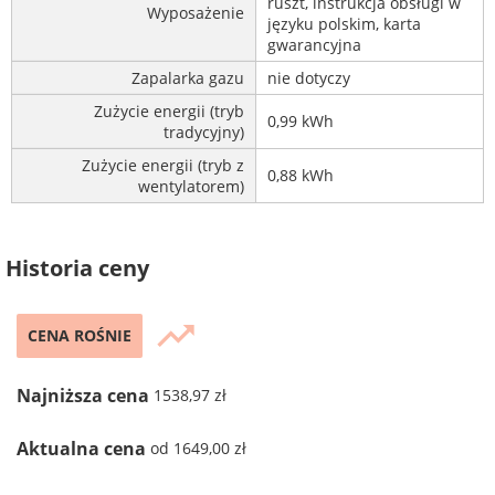
ruszt, instrukcja obsługi w
Wyposażenie
języku polskim, karta
gwarancyjna
Zapalarka gazu
nie dotyczy
Zużycie energii (tryb
0,99 kWh
tradycyjny)
Zużycie energii (tryb z
0,88 kWh
wentylatorem)
Historia ceny
trending_up
CENA ROŚNIE
Najniższa cena
1538,97 zł
Aktualna cena
od 1649,00 zł