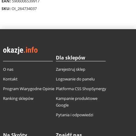
EAN:
5906006539917
SKU:
OI_264734037
Dla sklepów
O nas
Zarejestruj sklep
Kontakt
Logowanie do panelu
Program Wiarygodne Opinie
Platforma CSS ShopSynergy
Ranking sklepów
Kampanie produktowe
Google
Pytania i odpowiedzi
Na Skróty
Znajdź nas