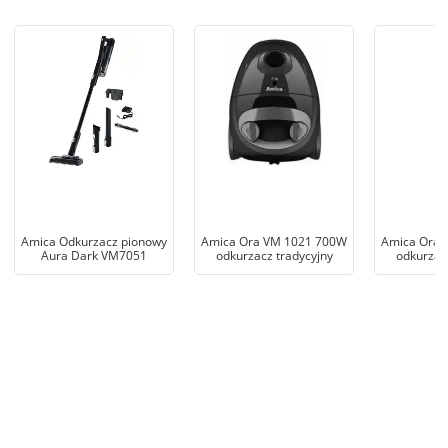
Amica Odkurzacz pionowy
Amica Ora VM 1021 700W
Amica Ora 
Aura Dark VM7051
odkurzacz tradycyjny
odkurzac