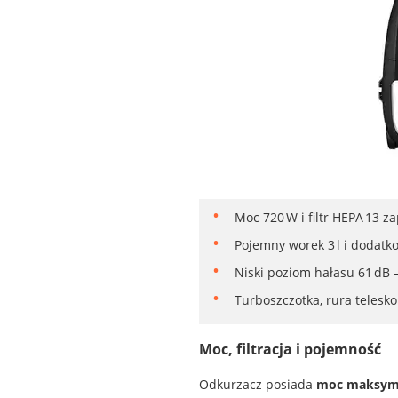
Moc 720 W i filtr HEPA 13 z
Pojemny worek 3 l i dodatko
Niski poziom hałasu 61 dB 
Turboszczotka, rura telesk
Moc, filtracja i pojemność
Odkurzacz posiada
moc maksyma