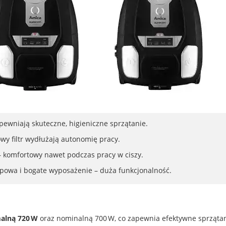
apewniają skuteczne, higieniczne sprzątanie.
wy filtr wydłużają autonomię pracy.
– komfortowy nawet podczas pracy w ciszy.
opowa i bogate wyposażenie – duża funkcjonalność.
lną 720 W
oraz nominalną 700 W, co zapewnia efektywne sprząta