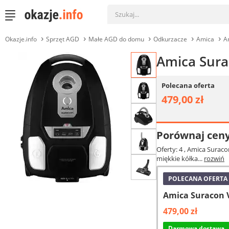
Okazje.info
Sprzęt AGD
Małe AGD do domu
Odkurzacze
Amica
A
Amica Sura
Polecana oferta
479,00 zł
Porównaj cen
Oferty: 4
, Amica Suraco
miękkie kółka...
rozwiń
POLECANA OFERTA
Amica Suracon 
479,00 zł
Darmowa dostawa