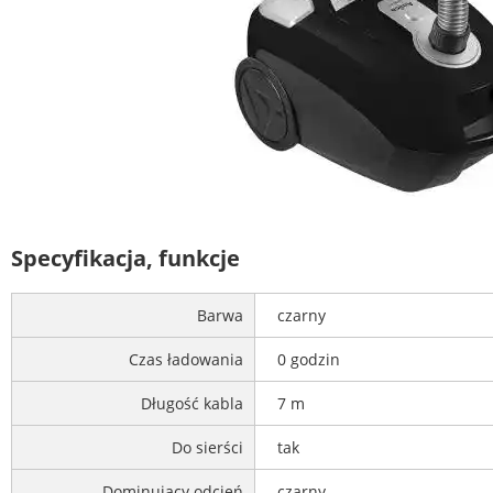
Specyfikacja, funkcje
Barwa
czarny
Czas ładowania
0 godzin
Długość kabla
7 m
Do sierści
tak
Dominujący odcień
czarny