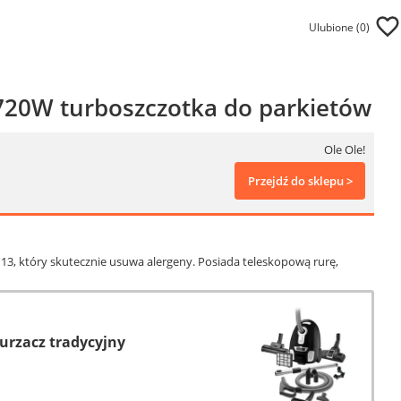
Ulubione (
0
)
720W turboszczotka do parkietów
Ole Ole!
Przejdź do sklepu >
13, który skutecznie usuwa alergeny. Posiada teleskopową rurę,
urzacz tradycyjny