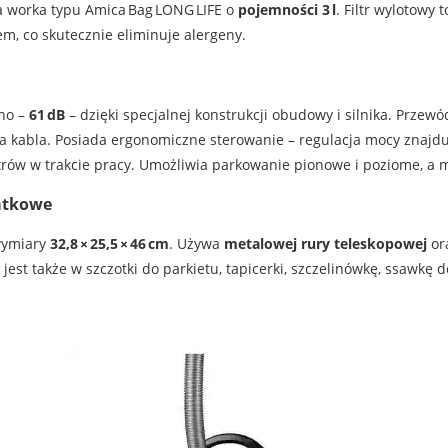
a worka typu Amica Bag LONG LIFE o
pojemności 3 l
. Filtr wylotowy 
em, co skutecznie eliminuje alergeny.
ho –
61 dB
– dzięki specjalnej konstrukcji obudowy i silnika. Przewó
 kabla. Posiada ergonomiczne sterowanie – regulacja mocy znajdu
ów w trakcie pracy. Umożliwia parkowanie pionowe i poziome, a m
atkowe
wymiary
32,8 × 25,5 × 46 cm
. Używa
metalowej rury teleskopowej
ora
est także w szczotki do parkietu, tapicerki, szczelinówkę, ssawkę 