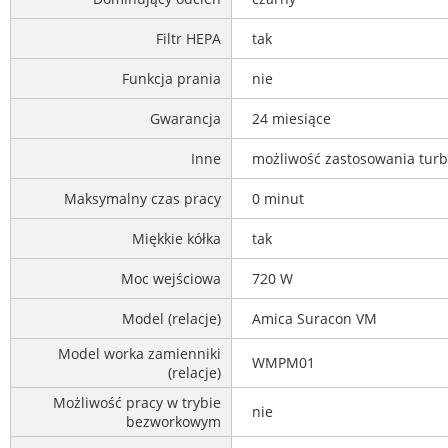
Filtr HEPA
tak
Funkcja prania
nie
Gwarancja
24 miesiące
Inne
możliwość zastosowania turb
Maksymalny czas pracy
0 minut
Miękkie kółka
tak
Moc wejściowa
720 W
Model (relacje)
Amica Suracon VM
Model worka zamienniki
WMPM01
(relacje)
Możliwość pracy w trybie
nie
bezworkowym