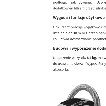
podłogach, jak i dywanach. Używ
dodatkowym filtrem przed silniki
Wygoda i funkcje użytkowe
Odkurzacz pracuje wyjątkowo cic
działania do
10 m
bez przepinania
co ułatwia dostosowanie parametr
Budowa i wyposażenie dod
Urządzenie waży
ok. 8,3 kg
, ma 
do usuwania sierści. Wyposażony j
akcesoria.