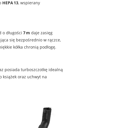
to
HEPA 13
, wspierany
d o długości
7 m
daje zasięg
jąca się bezpośrednio w rączce,
iękkie kółka chronią podłogę.
z posiada turboszczotkę idealną
do książek oraz uchwyt na