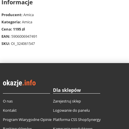
Informacje
Producent:
Amica
Kategoria:
Amica
Cena: 1195 zł
EAN:
5906006947491
SKU:
OI_324061547
Dla sklepów
O nas
Zarejestruj sklep
Kontakt
Logowanie do panelu
Program Wiarygodne Opinie
Platforma CSS ShopSynergy
Ranking sklepów
Kampanie produktowe