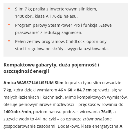
Slim 7 kg pralka z inwerterowym silnikiem,
1400 obr., klasa A i 76 dB hałasu.
Program parowy SteamPower Pro i funkcja „Łatwe
prasowanie” z redukcją zagnieceń.
Pełen zestaw programów, ChildLock, opóźniony
start i regulowane skróty – wygoda użytkowania.
Kompaktowe gabaryty, duża pojemność i
oszczędność energii
Amica WA5S714ALiSEUM Slim
to pralka typu slim o wsadzie
7 kg
, która dzięki wymiarom
46 × 60 × 84,7 cm
sprawdzi się w
małych łazienkach i kuchniach. Mimo kompaktowych wymiarów,
oferuje pełnowymiarowe możliwości – prędkość wirowania do
1400 obr./min
, poziom hałasu podczas wirowania
76 dB
, a
zużycie wody to 44 l na cykl – co oznacza zrównoważone
gospodarowanie zasobami. Dodatkowo, klasa energetyczna
A