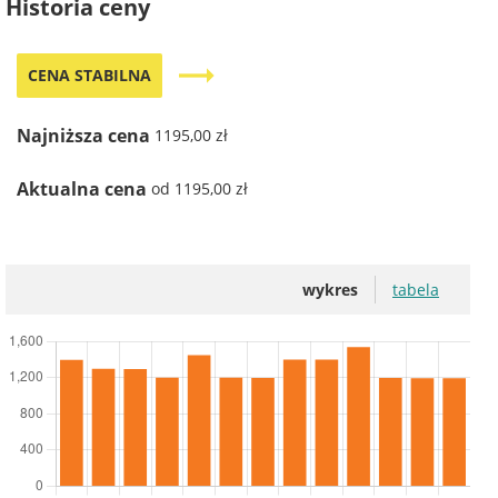
Historia ceny
trending_flat
CENA STABILNA
Najniższa cena
1195,00 zł
Aktualna cena
od 1195,00 zł
wykres
tabela