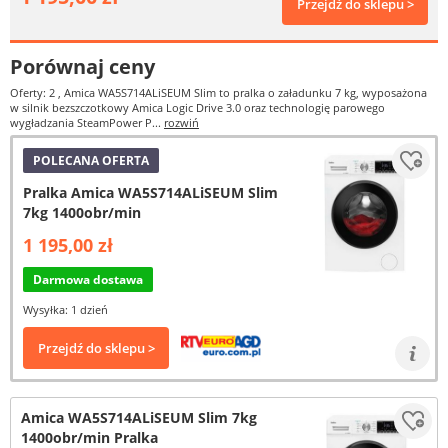
Przejdź do sklepu >
Porównaj ceny
Oferty: 2
, Amica WA5S714ALiSEUM Slim to pralka o załadunku 7 kg, wyposażona
w silnik bezszczotkowy Amica Logic Drive 3.0 oraz technologię parowego
wygładzania SteamPower P...
rozwiń
POLECANA OFERTA
Pralka Amica WA5S714ALiSEUM Slim
7kg 1400obr/min
1 195,00 zł
Darmowa dostawa
Wysyłka: 1 dzień
Przejdź do sklepu >
Amica WA5S714ALiSEUM Slim 7kg
1400obr/min Pralka