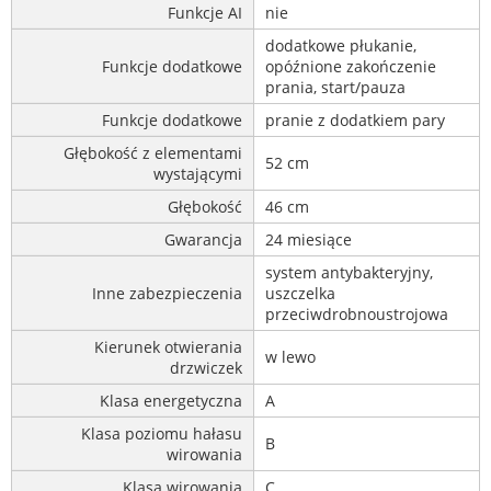
Funkcje AI
nie
dodatkowe płukanie,
Funkcje dodatkowe
opóźnione zakończenie
prania, start/pauza
Funkcje dodatkowe
pranie z dodatkiem pary
Głębokość z elementami
52 cm
wystającymi
Głębokość
46 cm
Gwarancja
24 miesiące
system antybakteryjny,
Inne zabezpieczenia
uszczelka
przeciwdrobnoustrojowa
Kierunek otwierania
w lewo
drzwiczek
Klasa energetyczna
A
Klasa poziomu hałasu
B
wirowania
Klasa wirowania
C