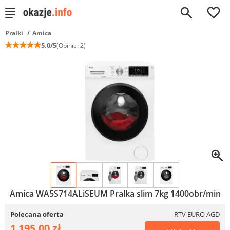
0
Pralki
Amica
☆
☆
☆
☆
☆
5.0/5
(Opinie: 2)
Amica WA5S714ALiSEUM Pralka slim 7kg 1400obr/min
Polecana oferta
RTV EURO AGD
1 195,00 zł