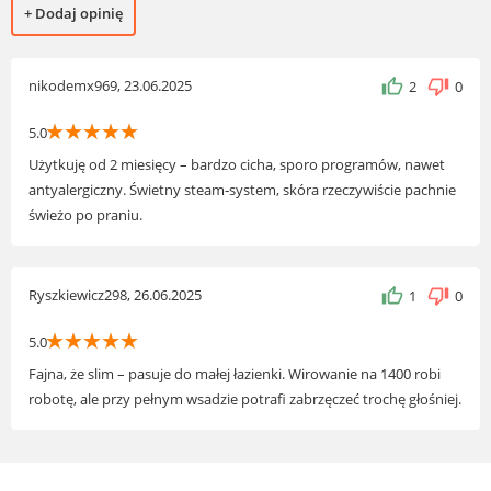
+ Dodaj opinię
nikodemx969, 23.06.2025
2
0
☆
☆
☆
☆
☆
5.0
Użytkuję od 2 miesięcy – bardzo cicha, sporo programów, nawet
antyalergiczny. Świetny steam‑system, skóra rzeczywiście pachnie
świeżo po praniu.
Ryszkiewicz298, 26.06.2025
1
0
☆
☆
☆
☆
☆
5.0
Fajna, że slim – pasuje do małej łazienki. Wirowanie na 1400 robi
robotę, ale przy pełnym wsadzie potrafi zabrzęczeć trochę głośniej.