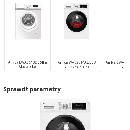
Amica EWAS610DL Slim
Amica WA5S814ALiSEU
Amica EWA3T7
6kg pralka
Slim 8kg Pralka
pralk
Sprawdź parametry