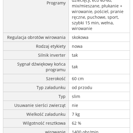
dziecięcy, eco 40-60,
Programy
mix/mieszane, płukanie +
wirowanie, pościel, pranie
ręczne, puchowe, sport,
szybki 15 min, wełna,
wirowanie
Regulacja obrotów wirowania
skokowa
Rodzaj etykiety
nowa
Silnik inverter
tak
Sygnał dźwiękowy końca
tak
programu
Szerokość
60 cm
Typ załadunku
od przodu
Typ
slim
Usuwanie sierści zwierząt
nie
Wielkość załadunku
7 kg
Wilgotność resztkowa
62 %
wirowanie
1400 obr/min