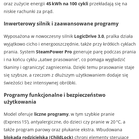
oraz zużycie energii
45 kWh na 100 cykli
przekładają się na
niskie rachunki za prąd.
Inwerterowy silnik i zaawansowane programy
Wyposażona w nowoczesny silnik
LogicDrive 3.0
, pralka działa
wyjątkowo cicho i energooszczędnie, także przy krótkich cyklach
prania. System
SteamPower Pro
generuje parę podczas prania
i na końcu cyklu „Łatwe prasowanie”, co pomaga wygładzić
tkaniny i ograniczyć zagniecenia. Dzięki temu prasowanie staje
się szybsze, a rzeczom z dłuższym użytkowaniem dodaje się
świeżości bez intensywnej obróbki.
Programy funkcjonalne i bezpieczeństwo
użytkowania
Model oferuje
liczne programy
, w tym szybkie pranie
(Express 15’), antyalergiczne, do dzieci czy pranie w 20 °C, a
także program parowy oraz płukanie ekstra. Wbudowana
blokada rodzicielska (ChildLock)
chroni elementy sterujące