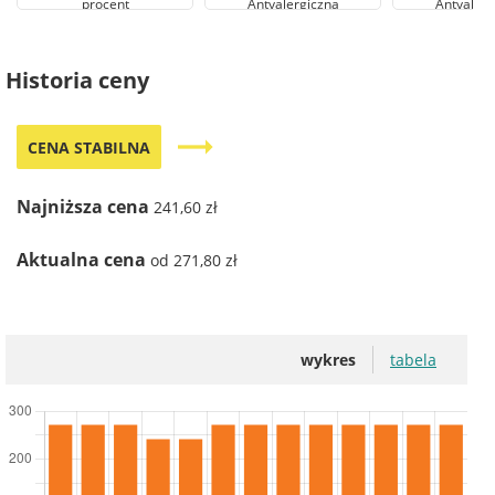
procent
Antyalergiczna
Antyalerg
Historia ceny
trending_flat
CENA STABILNA
Najniższa cena
241,60 zł
Aktualna cena
od 271,80 zł
wykres
tabela