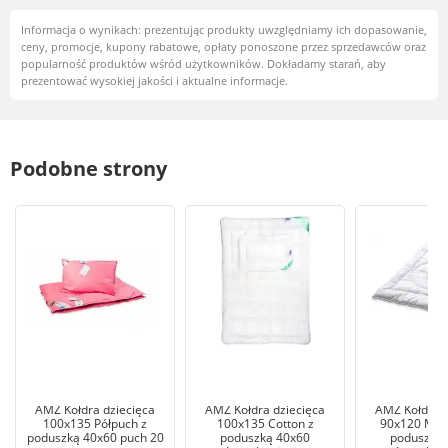
Informacja o wynikach: prezentując produkty uwzględniamy ich dopasowanie,
ceny, promocje, kupony rabatowe, opłaty ponoszone przez sprzedawców oraz
popularność produktów wśród użytkowników. Dokładamy starań, aby
prezentować wysokiej jakości i aktualne informacje.
Podobne strony
AMZ Kołdra dziecięca
AMZ Kołdra dziecięca
AMZ Kołdra d
100x135 Półpuch z
100x135 Cotton z
90x120 Mikr
poduszką 40x60 puch 20
poduszką 40x60
poduszką 