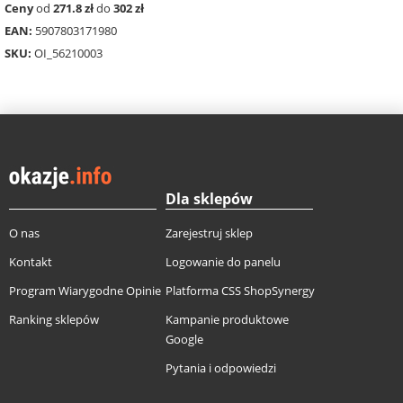
Ceny
od
271.8 zł
do
302 zł
EAN:
5907803171980
SKU:
OI_56210003
Dla sklepów
O nas
Zarejestruj sklep
Kontakt
Logowanie do panelu
Program Wiarygodne Opinie
Platforma CSS ShopSynergy
Ranking sklepów
Kampanie produktowe
Google
Pytania i odpowiedzi