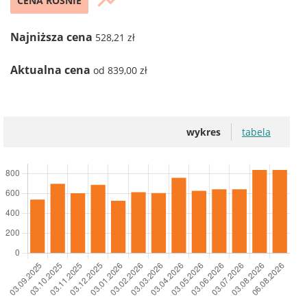
trending_up
CENA ROŚNIE
Najniższa cena
528,21 zł
Aktualna cena
od 839,00 zł
wykres
tabela