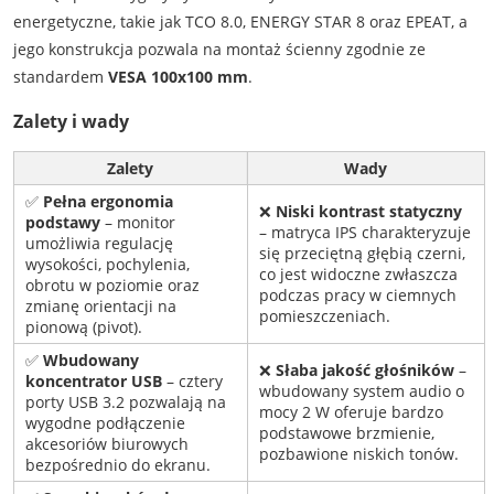
energetyczne, takie jak TCO 8.0, ENERGY STAR 8 oraz EPEAT, a
jego konstrukcja pozwala na montaż ścienny zgodnie ze
standardem
VESA 100x100 mm
.
Zalety i wady
Zalety
Wady
✅
Pełna ergonomia
❌
Niski kontrast statyczny
podstawy
– monitor
– matryca IPS charakteryzuje
umożliwia regulację
się przeciętną głębią czerni,
wysokości, pochylenia,
co jest widoczne zwłaszcza
obrotu w poziomie oraz
podczas pracy w ciemnych
zmianę orientacji na
pomieszczeniach.
pionową (pivot).
✅
Wbudowany
❌
Słaba jakość głośników
–
koncentrator USB
– cztery
wbudowany system audio o
porty USB 3.2 pozwalają na
mocy 2 W oferuje bardzo
wygodne podłączenie
podstawowe brzmienie,
akcesoriów biurowych
pozbawione niskich tonów.
bezpośrednio do ekranu.