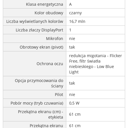
Klasa energetyczna
A
Kolor obudowy
czarny
Liczba wyświetlanych kolorów
16,7 mln
Liczba złaczy DisplayPort
1
Mikrofon
nie
Obrotowy ekran (pivot)
tak
redukcja migotania - Flicker
Free, filtr światła
Ochrona oczu
niebieskiego - Low Blue
Light
Opcja przymocowania do
tak
ściany
Pilot
nie
Pobór mocy (tryb czuwania)
0,5 W
Przekątna ekranu (cm) -
61 cm
etykieta
Przekątna ekranu
61 cm