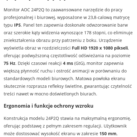
Monitor AOC 24P2Q to zaawansowane narzędzie do pracy
profesjonalnej i biurowej, wyposażone w 23,8-calową matrycę
typu
IPS
. Panel ten zapewnia doskonałe odwzorowanie barw
oraz szerokie kąty widzenia wynoszące 178 stopni, co eliminuje
zniekształcenia obrazu przy patrzeniu z boku. Urządzenie
wyświetla obraz w rozdzielczości
Full HD 1920 x 1080 pikseli
,
oferując podwyższoną częstotliwość odświeżania na poziomie
75 Hz
. Dzięki czasowi reakcji
4 ms
(GtG), monitor zapewnia
większą płynność ruchu i ostrość animacji w porównaniu do
standardowych modeli biurowych. Matowa powłoka ekranu
skutecznie rozprasza refleksy świetlne, gwarantując czytelność
treści nawet w mocno doświetlonych biurach.
Ergonomia i funkcje ochrony wzroku
Konstrukcja modelu 24P2Q stawia na maksymalną ergonomię,
oferując podstawę z pełnym zakresem regulacji. Użytkownik
może dostosować wysokość ekranu w zakresie
150 mm
,