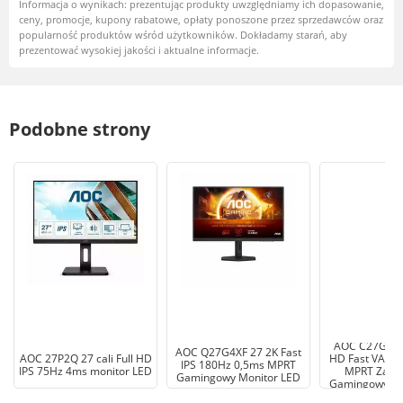
Informacja o wynikach: prezentując produkty uwzględniamy ich dopasowanie,
ceny, promocje, kupony rabatowe, opłaty ponoszone przez sprzedawców oraz
popularność produktów wśród użytkowników. Dokładamy starań, aby
prezentować wysokiej jakości i aktualne informacje.
Podobne strony
AOC C27G4ZXU
AOC Q27G4XF 27 2K Fast
AOC 27P2Q 27 cali Full HD
HD Fast VA 28
IPS 180Hz 0,5ms MPRT
IPS 75Hz 4ms monitor LED
MPRT Zakrz
Gamingowy Monitor LED
Gamingowy Mo