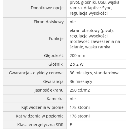
pivot, głośniki, USB, wąska
Dodatkowe opcje
ramka, Adaptive-Sync,
regulacja wysokości
Ekran dotykowy
nie
ekran obrotowy (pivot),
regulacja wysokości,
Funkcje
możliwość zawieszenia na
ścianie, wąska ramka
Głębokość
200 mm
Głośniki
2 x 2 W
Gwarancja - etykiety cenowe
36 miesięcy, standardowa
Gwarancja
36 miesięcy
Jasność ekranu
250 cd/m2
Kamerka
nie
Kąt widzenia w pionie
178 stopni
Kąt widzenia w poziomie
178 stopni
Klasa energetyczna SDR
E