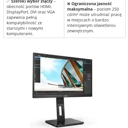
✅
Szeroki wybór złączy
–
❌
Ograniczona jasność
obecność portów HDMI,
maksymalna
– poziom 250
DisplayPort, DVI oraz VGA
cd/m² może utrudniać pracę
zapewnia pełną
w miejscach o bardzo
kompatybilność ze
intensywnym oświetleniu
starszymi i nowymi
zewnętrznym.
komputerami.