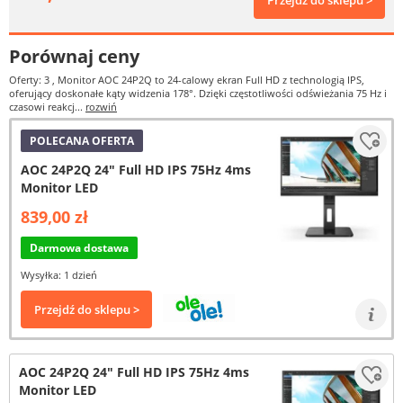
Przejdź do sklepu >
Porównaj ceny
Oferty: 3
, Monitor AOC 24P2Q to 24-calowy ekran Full HD z technologią IPS,
oferujący doskonałe kąty widzenia 178°. Dzięki częstotliwości odświeżania 75 Hz i
czasowi reakcj...
rozwiń
POLECANA OFERTA
AOC 24P2Q 24" Full HD IPS 75Hz 4ms
Monitor LED
839,00 zł
Darmowa dostawa
Wysyłka: 1 dzień
Przejdź do sklepu >
AOC 24P2Q 24" Full HD IPS 75Hz 4ms
Monitor LED