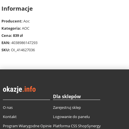
Informacje
Producent:
Aoc
Kategoria:
AOC
Cena: 839 zł
EAN:
4038986147293
SKU:
OI_414627036
Dla sklepów
O nas
Zarejestruj sklep
Kontakt
Logowanie do panelu
Program Wiarygodne Opinie
Platforma CSS ShopSynergy