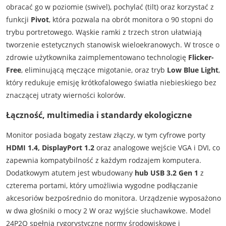
obracać go w poziomie (swivel), pochylać (tilt) oraz korzystać z
funkcji
Pivot
, która pozwala na obrót monitora o 90 stopni do
trybu portretowego. Wąskie ramki z trzech stron ułatwiają
tworzenie estetycznych stanowisk wieloekranowych. W trosce o
zdrowie użytkownika zaimplementowano technologię
Flicker-
Free
, eliminującą męczące migotanie, oraz tryb
Low Blue Light
,
który redukuje emisję krótkofalowego światła niebieskiego bez
znaczącej utraty wierności kolorów.
Łączność, multimedia i standardy ekologiczne
Monitor posiada bogaty zestaw złączy, w tym cyfrowe porty
HDMI 1.4, DisplayPort 1.2
oraz analogowe wejście VGA i DVI, co
zapewnia kompatybilność z każdym rodzajem komputera.
Dodatkowym atutem jest wbudowany
hub USB 3.2 Gen 1
z
czterema portami, który umożliwia wygodne podłączanie
akcesoriów bezpośrednio do monitora. Urządzenie wyposażono
w dwa głośniki o mocy 2 W oraz wyjście słuchawkowe. Model
24P2Q spełnia rygorystyczne normy środowiskowe i