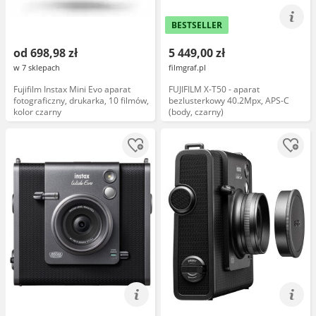
BESTSELLER
od 698,98 zł
5 449,00 zł
w 7 sklepach
filmgraf.pl
Fujifilm Instax Mini Evo aparat
FUJIFILM X-T50 - aparat
fotograficzny, drukarka, 10 filmów,
bezlusterkowy 40.2Mpx, APS-C
kolor czarny
(body, czarny)