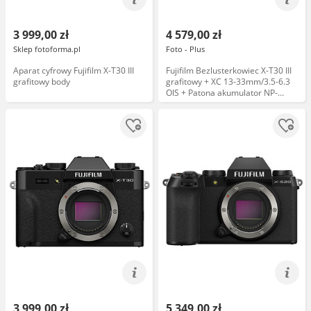
3 999,00 zł
4 579,00 zł
Sklep fotoforma.pl
Foto - Plus
Aparat cyfrowy Fujifilm X-T30 III
Fujifilm Bezlusterkowiec X-T30 III
grafitowy body
grafitowy + XC 13-33mm/3.5-6.3
OIS + Patona akumulator NP-
W126 PROTECT + Ładowarka
podwójna Patona
3 999,00 zł
5 349,00 zł