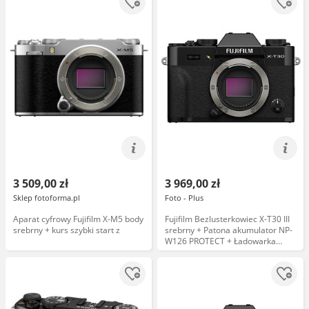
3 509,00 zł
3 969,00 zł
Sklep fotoforma.pl
Foto - Plus
Aparat cyfrowy Fujifilm X-M5 body
Fujifilm Bezlusterkowiec X-T30 III
srebrny + kurs szybki start z
srebrny + Patona akumulator NP-
W126 PROTECT + Ładowarka
podwójna Patona