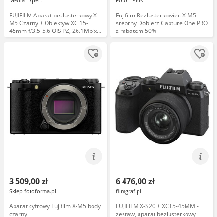
Media Expert
Foto - Plus
FUJIFILM Aparat bezlusterkowy X-
Fujifilm Bezlusterkowiec X-M5
M5 Czarny + Obiektyw XC 15-
srebrny Dobierz Capture One PRO
45mm f/3.5-5.6 OIS PZ, 26.1Mpix,
z rabatem 50%
6.2K/30kl, 425 punktowy AF
3 509,00 zł
6 476,00 zł
Sklep fotoforma.pl
filmgraf.pl
Aparat cyfrowy Fujifilm X-M5 body
FUJIFILM X-S20 + XC15-45MM -
czarny
zestaw, aparat bezlusterkowy