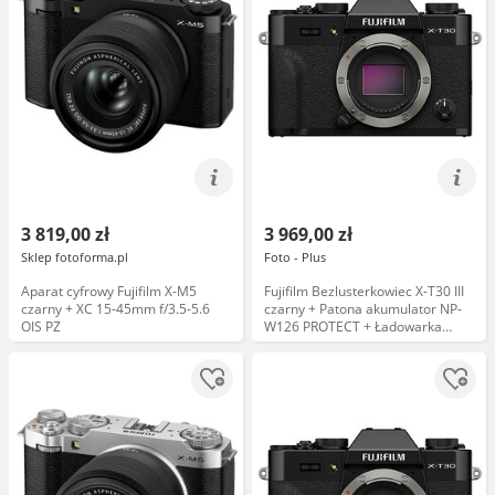
3 819,00 zł
3 969,00 zł
Sklep fotoforma.pl
Foto - Plus
Aparat cyfrowy Fujifilm X-M5
Fujifilm Bezlusterkowiec X-T30 III
czarny + XC 15-45mm f/3.5-5.6
czarny + Patona akumulator NP-
OIS PZ
W126 PROTECT + Ładowarka
podwójna Patona