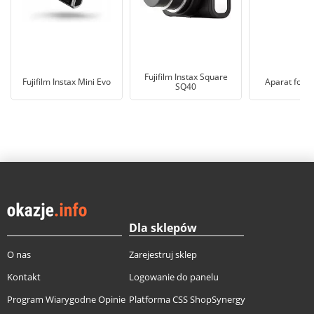
Fujifilm Instax Square
Fujifilm Instax Mini Evo
Aparat fotog
SQ40
Dla sklepów
O nas
Zarejestruj sklep
Kontakt
Logowanie do panelu
Program Wiarygodne Opinie
Platforma CSS ShopSynergy