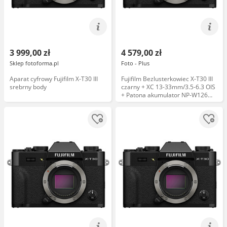
3 999,00 zł
4 579,00 zł
Sklep fotoforma.pl
Foto - Plus
Aparat cyfrowy Fujifilm X-T30 III
Fujifilm Bezlusterkowiec X-T30 III
srebrny body
czarny + XC 13-33mm/3.5-6.3 OIS
+ Patona akumulator NP-W126
PROTECT + Ładowarka podwójna
Patona