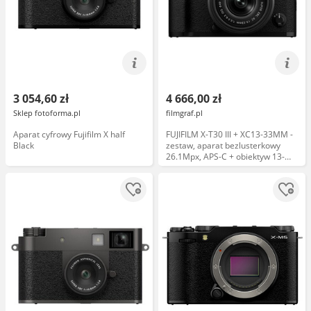
3 054,60 zł
4 666,00 zł
Sklep fotoforma.pl
filmgraf.pl
Aparat cyfrowy Fujifilm X half
FUJIFILM X-T30 III + XC13-33MM -
Black
zestaw, aparat bezlusterkowy
26.1Mpx, APS-C + obiektyw 13-
33mm, F3.5-6.3 (czarny)