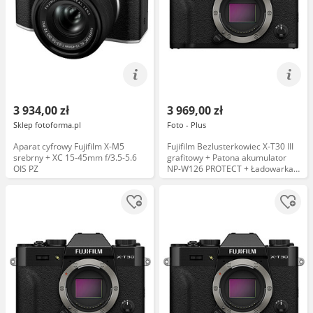
3 934,00 zł
3 969,00 zł
Sklep fotoforma.pl
Foto - Plus
Aparat cyfrowy Fujifilm X-M5
Fujifilm Bezlusterkowiec X-T30 III
srebrny + XC 15-45mm f/3.5-5.6
grafitowy + Patona akumulator
OIS PZ
NP-W126 PROTECT + Ładowarka
podwójna Patona