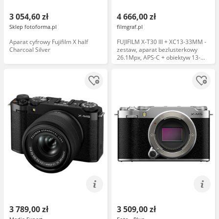
3 054,60 zł
4 666,00 zł
Sklep fotoforma.pl
filmgraf.pl
Aparat cyfrowy Fujifilm X half
FUJIFILM X-T30 III + XC13-33MM -
Charcoal Silver
zestaw, aparat bezlusterkowy
26.1Mpx, APS-C + obiektyw 13-
33mm, F3.5-6.3 (czarno-srebrny)
3 789,00 zł
3 509,00 zł