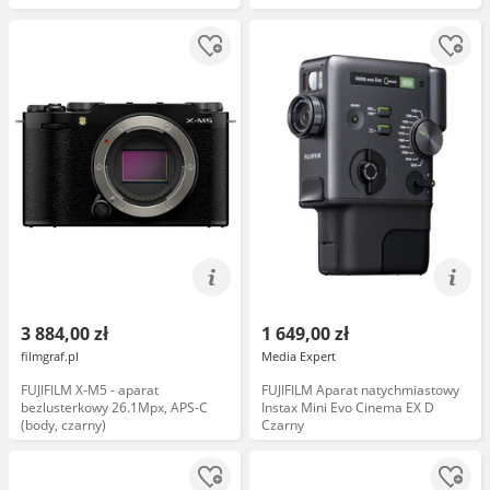
3 884,00 zł
1 649,00 zł
filmgraf.pl
Media Expert
FUJIFILM X-M5 - aparat
FUJIFILM Aparat natychmiastowy
bezlusterkowy 26.1Mpx, APS-C
Instax Mini Evo Cinema EX D
(body, czarny)
Czarny