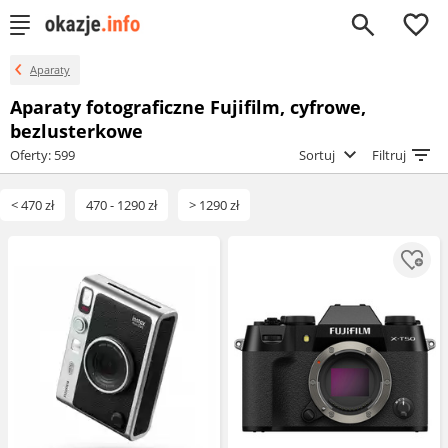
0
Aparaty
Aparaty fotograficzne Fujifilm, cyfrowe,
bezlusterkowe
Oferty: 599
Sortuj
Filtruj
< 470 zł
470 - 1290 zł
> 1290 zł