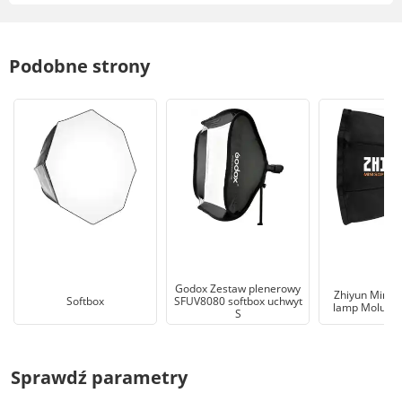
Podobne strony
Godox Zestaw plenerowy
Zhiyun Mini S
Softbox
SFUV8080 softbox uchwyt
lamp Molus G
S
Sprawdź parametry