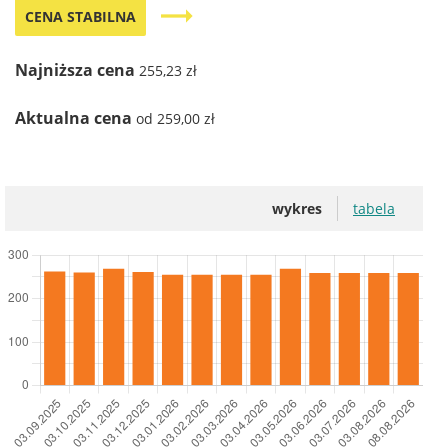
trending_flat
CENA STABILNA
Najniższa cena
255,23 zł
Aktualna cena
od 259,00 zł
wykres
tabela