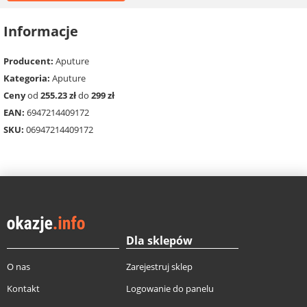
Informacje
Producent:
Aputure
Kategoria:
Aputure
Ceny
od
255.23 zł
do
299 zł
EAN:
6947214409172
SKU:
06947214409172
Dla sklepów
O nas
Zarejestruj sklep
Kontakt
Logowanie do panelu