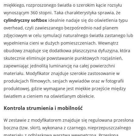
miękkiego, rozproszonego światła o szerokim kącie rozsyłu
wynoszącym 360 stopni. Taka charakterystyka sprawia, że
cylindryczny softbox
idealnie nadaje się do oświetlenia typu
overhead, czyli zawieszanego bezpośrednio nad planem
zdjęciowym w celu symulacji naturalnego światła zastanego lub
wypełnienia cieni w dużych pomieszczeniach. Wewnątrz
obudowy znajduje się dodatkowa płaszczyzna dyfuzyjna, która
skutecznie eliminuje powstawanie punktowych rozjaśnień,
zapewniając jednolitą luminancję na całej powierzchni
materiału. Modyfikator znajduje szerokie zastosowanie w
produkcjach filmowych, sesjach wywiadów oraz w fotografii
produktowej, gdzie wymagane jest miękkie przejście między
światłem a cieniem na oświetlanym obiekcie.
Kontrola strumienia i mobilność
W zestawie z modyfikatorem znajduje się regulowana przesłona
boczna (tzw. skirt), wykonana z czarnego, nieprzepuszczalnego
materiału z odblaskową warstwą wewnętrzną. Przesłona