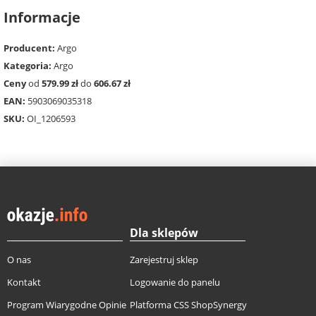
Informacje
Producent:
Argo
Kategoria:
Argo
Ceny
od
579.99 zł
do
606.67 zł
EAN:
5903069035318
SKU:
OI_1206593
Dla sklepów
O nas
Zarejestruj sklep
Kontakt
Logowanie do panelu
Program Wiarygodne Opinie
Platforma CSS ShopSynergy