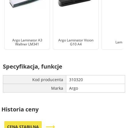
Argo Laminator A3
Argo Laminator Vision
Laminat
Wallner LM341
G10 A4
Specyfikacja, funkcje
Kod producenta
310320
Marka
Argo
Historia ceny
trending_flat
CENA STABILNA