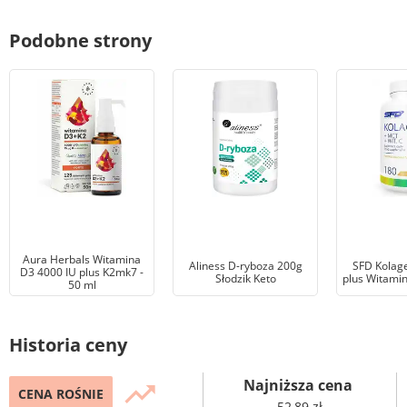
Podobne strony
Aura Herbals Witamina
Aliness D-ryboza 200g
SFD Kolag
D3 4000 IU plus K2mk7 -
Słodzik Keto
plus Witamin
50 ml
Historia ceny
Najniższa cena
trending_up
CENA ROŚNIE
52,89 zł