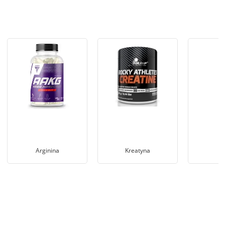
Arginina
Kreatyna
Ga