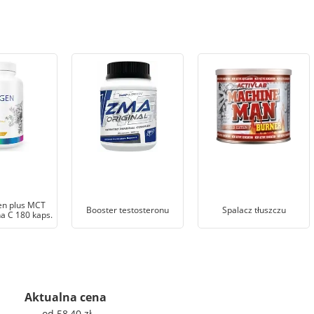
en plus MCT
Booster testosteronu
Spalacz tłuszczu
a C 180 kaps.
Aktualna cena
od 58,40 zł