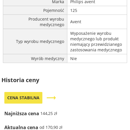
Marka
Philips avent
Pojemność
125
Producent wyrobu
Avent
medycznego
Wyposażenie wyrobu
medycznego lub produkt
Typ wyrobu medycznego
niemający przewidzianego
zastosowania medycznego
Wyrób medyczny
Nie
Historia ceny
trending_flat
CENA STABILNA
Najniższa cena
144,25 zł
Aktualna cena
od 170,90 zł