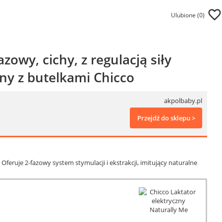
Ulubione (
0
)
zowy, cichy, z regulacją siły
ny z butelkami Chicco
akpolbaby.pl
Przejdź do sklepu >
feruje 2-fazowy system stymulacji i ekstrakcji, imitujący naturalne