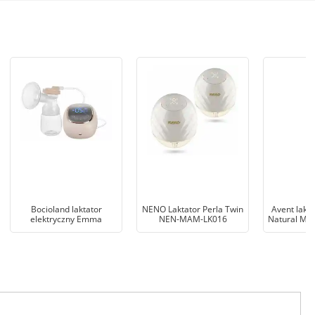
Bocioland laktator
NENO Laktator Perla Twin
Avent lakt
elektryczny Emma
NEN-MAM-LK016
Natural Mot