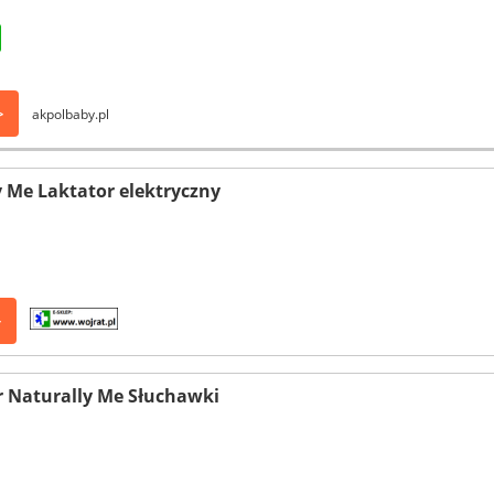
>
akpolbaby.pl
y Me Laktator elektryczny
>
 Naturally Me Słuchawki