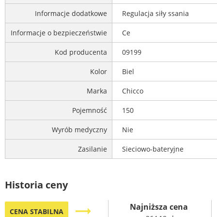
Informacje dodatkowe
Regulacja siły ssania
Informacje o bezpieczeństwie
Ce
Kod producenta
09199
Kolor
Biel
Marka
Chicco
Pojemność
150
Wyrób medyczny
Nie
Zasilanie
Sieciowo-bateryjne
Historia ceny
Najniższa cena
trending_flat
CENA STABILNA