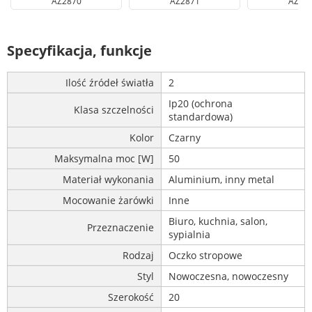
AZ2870
AZ2871
AZ28
Specyfikacja, funkcje
Ilość źródeł światła
2
Ip20 (ochrona
Klasa szczelności
standardowa)
Kolor
Czarny
Maksymalna moc [W]
50
Materiał wykonania
Aluminium, inny metal
Mocowanie żarówki
Inne
Biuro, kuchnia, salon,
Przeznaczenie
sypialnia
Rodzaj
Oczko stropowe
Styl
Nowoczesna, nowoczesny
Szerokość
20