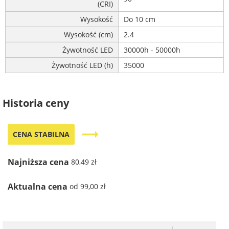
(CRI)
Wysokość
Do 10 cm
Wysokość (cm)
2.4
Żywotność LED
30000h - 50000h
Żywotność LED (h)
35000
Historia ceny
trending_flat
CENA STABILNA
Najniższa cena
80,49 zł
Aktualna cena
od 99,00 zł