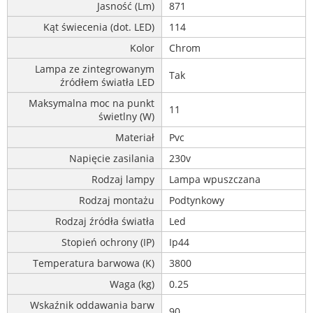
Jasność (Lm)
871
Kąt świecenia (dot. LED)
114
Kolor
Chrom
Lampa ze zintegrowanym
Tak
źródłem światła LED
Maksymalna moc na punkt
11
świetlny (W)
Materiał
Pvc
Napięcie zasilania
230v
Rodzaj lampy
Lampa wpuszczana
Rodzaj montażu
Podtynkowy
Rodzaj źródła światła
Led
Stopień ochrony (IP)
Ip44
Temperatura barwowa (K)
3800
Waga (kg)
0.25
Wskaźnik oddawania barw
90