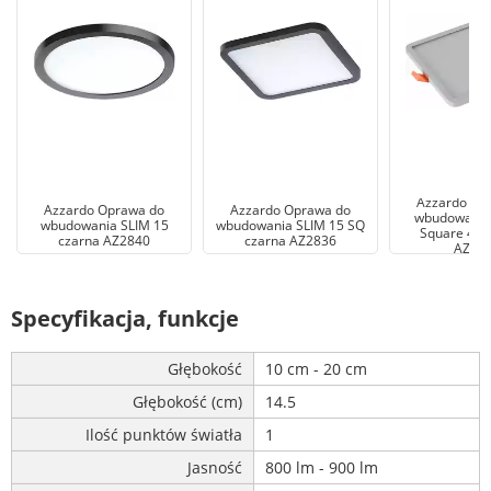
Azzardo Op
Azzardo Oprawa do
Azzardo Oprawa do
wbudowania 
wbudowania SLIM 15
wbudowania SLIM 15 SQ
Square 400
czarna AZ2840
czarna AZ2836
AZ43
Specyfikacja, funkcje
Głębokość
10 cm - 20 cm
Głębokość (cm)
14.5
Ilość punktów światła
1
Jasność
800 lm - 900 lm