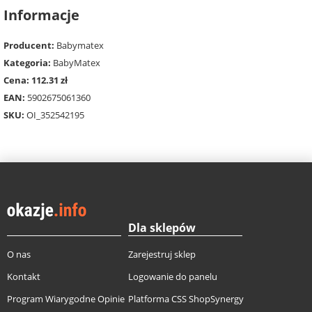
Informacje
Producent:
Babymatex
Kategoria:
BabyMatex
Cena: 112.31 zł
EAN:
5902675061360
SKU:
OI_352542195
Dla sklepów
O nas
Zarejestruj sklep
Kontakt
Logowanie do panelu
Program Wiarygodne Opinie
Platforma CSS ShopSynergy