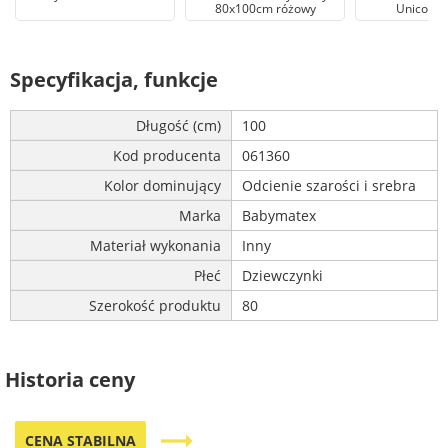
80x100cm różowy
Unicorn S
Specyfikacja, funkcje
Długość (cm)
100
Kod producenta
061360
Kolor dominujący
Odcienie szarości i srebra
Marka
Babymatex
Materiał wykonania
Inny
Płeć
Dziewczynki
Szerokość produktu
80
Historia ceny
trending_flat
CENA STABILNA