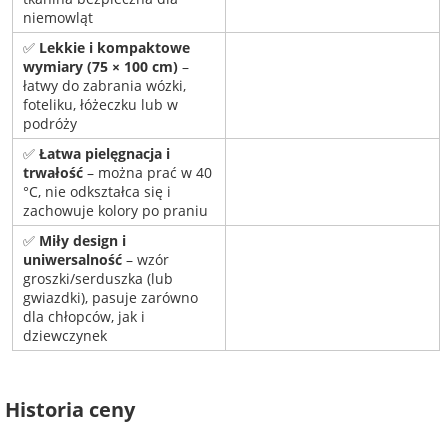
niemowląt
✅
Lekkie i kompaktowe
wymiary (75 × 100 cm)
–
łatwy do zabrania wózki,
foteliku, łóżeczku lub w
podróży
✅
Łatwa pielęgnacja i
trwałość
– można prać w 40
°C, nie odkształca się i
zachowuje kolory po praniu
✅
Miły design i
uniwersalność
– wzór
groszki/serduszka (lub
gwiazdki), pasuje zarówno
dla chłopców, jak i
dziewczynek
Historia ceny