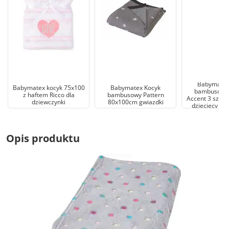
Babymatex
Babymatex kocyk 75x100
Babymatex Kocyk
bambusowy
z haftem Ricco dla
bambusowy Pattern
Accent 3 szary
dziewczynki
80x100cm gwiazdki
dziecięcy ni
Opis produktu