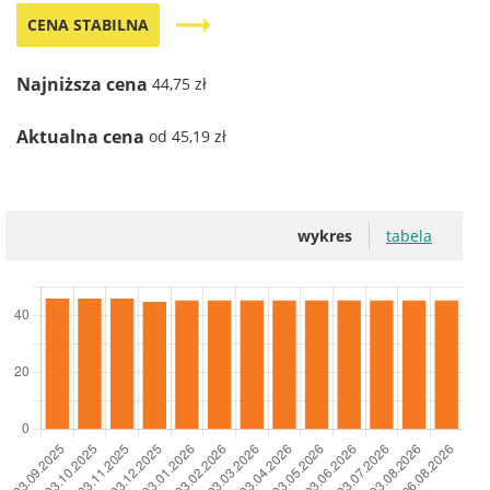
trending_flat
CENA STABILNA
Najniższa cena
44,75 zł
Aktualna cena
od 45,19 zł
wykres
tabela