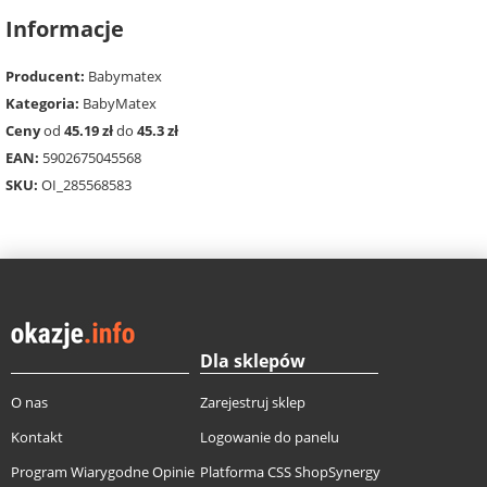
Informacje
Producent:
Babymatex
Kategoria:
BabyMatex
Ceny
od
45.19 zł
do
45.3 zł
EAN:
5902675045568
SKU:
OI_285568583
Dla sklepów
O nas
Zarejestruj sklep
Kontakt
Logowanie do panelu
Program Wiarygodne Opinie
Platforma CSS ShopSynergy