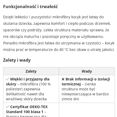
Funkcjonalność i trwałość
Dzięki lekkości i puszystości mikrofibry kocyk jest łatwy do
otulania dziecka, zapewnia komfort i ciepło podczas drzemek,
spacerów czy podróży. Lekka struktura materiału sprawia, że
nie obciąża malucha i pozostaje poręczny w użytkowaniu.
Ponadto mikrofibra jest łatwa do utrzymania w czystości – kocyk
można prać w temperaturze do 40 °C bez obaw o utratę jakości.
Zalety i wady
Zalety
Wady
✅
Miękki i przyjazny dla
❌
Brak informacji o izolacji
skóry
– mikrofibra (100 %
termicznej
– cienka
poliester) zapewnia
struktura może być
delikatność nawet dla
niewystarczająca w bardzo
wrażliwej skóry dziecka
zimne dni
✅
Certyfikat OEKO-TEX
Standard 100 klasa 1
–
tkanina bezpieczna dla