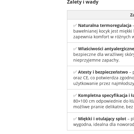
Zalety i wady
Z
✅
Naturalna termoregulacja
–
bawełnianej kocyk jest miękki l
zapewnia komfort w różnych 
✅
Właściwości antyalergiczne
bezpieczne dla wrażliwej skóry
nieprzyjemne zapachy.
✅
Atesty i bezpieczeństwo
– 
oraz CE, co potwierdza zgodn
użytkowanie przez najmłodszy
✅
Kompletna specyfikacja i ł
80×100 cm odpowiednie do łóże
możliwe pranie delikatne, bez 
✅
Miękki i otulający splot
– pl
wygodna, idealna dla noworodk