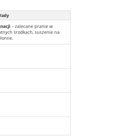
ady
nacji
– zalecane pranie w
katnych środkach, suszenie na
hłonne.