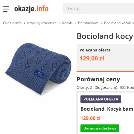
Okazje.info
Artykuły dziecięce
Kocyki
Bambusowe
Bocioland kocyk 
Bocioland koc
Polecana oferta
129,00 zł
Porównaj ceny
Oferty: 2
, Długość (cm): 100; K
POLECANA OFERTA
Bocioland, Kocyk ba
129,00 zł
Darmowa dostawa