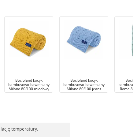
Bocioland kocyk
Bocioland kocyk
Bociol
bambusowo-bawełniany
bambusowo-bawełniany
bambusowo
Milano 80/100 miodowy
Milano 80/100 jeans
Roma 80/
lację temperatury.