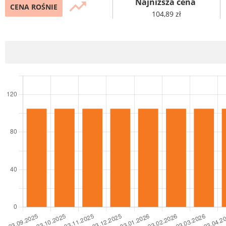
Najniższa cena
trending_up
CENA ROŚNIE
104,89 zł