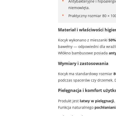
Antybakteryjne i hipoaler
niemowlęta.
Praktyczny rozmiar 80 × 10
Materiał i właściwości higie
Kocyk wykonano z mieszanki
50%
bawełny — odpowiedni dla wrażli
Włókno bambusowe posiada
anty
Wymiary i zastosowania
Kocyk ma standardowy rozmiar
8
podczas spacerów czy drzemek. D
Pielęgnacja i komfort użyt
Produkt jest
łatwy w pielęgnacji
,
Funkcja naturalnego
pochłaniani