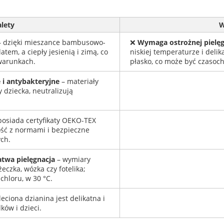
alety
W
 dzięki mieszance bambusowo-
❌
Wymaga ostrożnej pielęg
atem, a ciepły jesienią i zimą, co
niskiej temperaturze i deli
warunkach.
płasko, co może być czasoc
 i antybakteryjne
– materiały
 dziecka, neutralizują
posiada certyfikaty OEKO-TEX
ość z normami i bezpieczne
ch.
atwa pielęgnacja
– wymiary
czka, wózka czy fotelika;
chloru, w 30 °C.
eciona dzianina jest delikatna i
ów i dzieci.