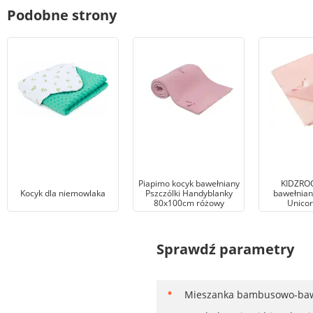
Podobne strony
Piapimo kocyk bawełniany
KIDZRO
Kocyk dla niemowlaka
Pszczólki Handyblanky
bawełniany
80x100cm różowy
Unicor
Sprawdź parametry
Mieszanka bambusowo-baweł