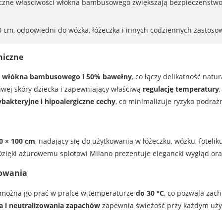
giczne właściwości włókna bambusowego zwiększają bezpieczeństwo
0 cm, odpowiedni do wózka, łóżeczka i innych codziennych zastoso
niczne
 włókna bambusowego i 50% bawełny
, co łączy delikatność nat
wej skóry dziecka i zapewniający właściwą
regulację temperatury
bakteryjne i hipoalergiczne cechy
, co minimalizuje ryzyko podraż
0 × 100 cm
, nadający się do użytkowania w łóżeczku, wózku, foteliku
zięki ażurowemu splotowi Milano prezentuje elegancki wygląd oraz
kowania
 można go prać w pralce w temperaturze
do 30 °C
, co pozwala zach
a i neutralizowania zapachów
zapewnia świeżość przy każdym uży