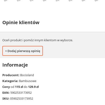
Opinie klientów
Oceń produkt i pomóż innym klientom w wyborze.
+ Dodaj pierwszą opinię
Informacje
Producent:
Bocioland
Kategoria:
Bambusowe
Ceny
od
115 zł
do
129.9 zł
EAN:
5902533173952
SKU:
05902533173952