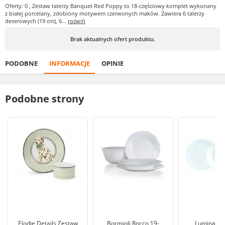
Oferty: 0
, Zestaw talerzy Banquet Red Poppy to 18-częściowy komplet wykonany
z białej porcelany, zdobiony motywem czerwonych maków. Zawiera 6 talerzy
deserowych (19 cm), 6...
rozwiń
Brak aktualnych ofert produktu.
PODOBNE
INFORMACJE
OPINIE
Podobne strony
Elodie Details Zestaw
Bormioli Rocco 19-
Luminarc 