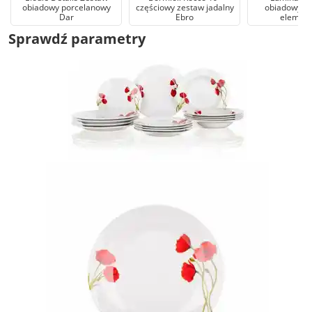
obiadowy porcelanowy
częściowy zestaw jadalny
obiadowy Di
Dar
Ebro
elemen
Sprawdź parametry