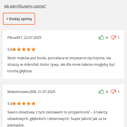
Jak weryfikujemy opinie?
+ Dodaj opinię
Piksa457, 22.07.2025
4
1
☆
☆
☆
☆
☆
5.0
Wzór maków jest boski, porcelana w zmywarce się trzyma, nie
straszy w mikrofali. Kolor żywy, ale dla mnie talerze mogłyby być
trochę głębsze.
Maksimowicz309, 21.07.2025
4
1
☆
☆
☆
☆
☆
5.0
Seans obiadowy z tym zestawem to przyjemność – 6 talerzy
obiadowych, głębokich i deserowych. Super jakość jak za te
pieniądze.