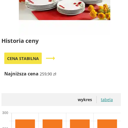
Historia ceny
trending_flat
CENA STABILNA
Najniższa cena
259,90 zł
wykres
tabela