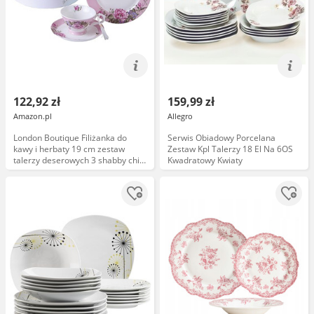
122,92 zł
159,99 zł
Amazon.pl
Allegro
London Boutique Filiżanka do
Serwis Obiadowy Porcelana
kawy i herbaty 19 cm zestaw
Zestaw Kpl Talerzy 18 El Na 6OS
talerzy deserowych 3 shabby chic
Kwadratowy Kwiaty
vintage porcelanowy ptak motyl
kwiatowe pudełko prezentowe
(różowy)