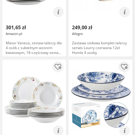
301,65 zł
249,00 zł
Amazon.pl
Allegro
Mäser Vanesa, zestaw talerzy dla
Zastawa stołowa komplet talerzy
4 osób z subtelnym wzorem
serwis Lourry czerwona 12el
kwiatowym, 18-częściowy zestaw
Homla 4 osoby
naczyń z płaskimi talerzami,
głębokimi talerzami i talerzami
deserowymi, porcelana, kolor
biały