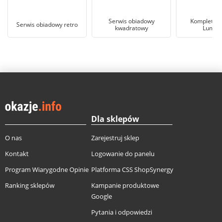
Serwis obiadowy
Komplet ob
Serwis obiadowy retro
kwadratowy
Lumina
Dla sklepów
O nas
Zarejestruj sklep
Kontakt
Logowanie do panelu
Program Wiarygodne Opinie
Platforma CSS ShopSynergy
Ranking sklepów
Kampanie produktowe
Google
Pytania i odpowiedzi