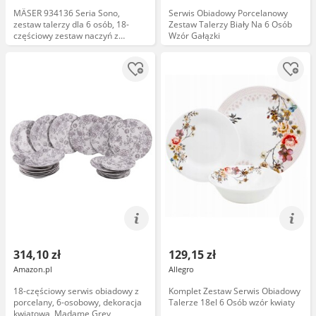
MÄSER 934136 Seria Sono,
Serwis Obiadowy Porcelanowy
zestaw talerzy dla 6 osób, 18-
Zestaw Talerzy Biały Na 6 Osób
częściowy zestaw naczyń z
Wzór Gałązki
talerzami obiadowymi, talerzami
do zupy, talerzami deserowymi;
kwiatowy nadruk, nowoczesny
wzór kwiatowy, porcelana
314,10 zł
129,15 zł
Amazon.pl
Allegro
18-częściowy serwis obiadowy z
Komplet Zestaw Serwis Obiadowy
porcelany, 6-osobowy, dekoracja
Talerze 18el 6 Osób wzór kwiaty
kwiatowa, Madame Grey