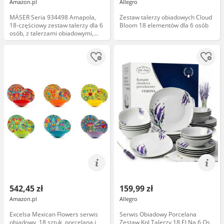
Amazon.pl
Allegro
MÄSER Seria 934498 Amapola,
Zestaw talerzy obiadowych Cloud
18-częściowy zestaw talerzy dla 6
Bloom 18 elementów dla 6 osób
osób, z talerzami obiadowymi,
talerzami do zupy, talerzami
deserowymi; kwiatowy wzór
kwiatowy, porcelana, kolor biały
542,45 zł
159,99 zł
Amazon.pl
Allegro
Excelsa Mexican Flowers serwis
Serwis Obiadowy Porcelana
obiadowy, 18 sztuk, porcelana i
Zestaw Kpl Talerzy 18 El Na 6 Os