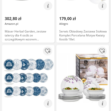
302,80 zł
179,00 zł
Amazon.pl
Allegro
Mäser Herbal Garden, zestaw
Serwis Obiadowy Zastawa Stołowa
talerzy dla 4 osób ze
Komplet Porcelana Motyw Kwiaty
szczegółowym wzorem
6osób 18el.
kwiatowym, 18-częściowy zestaw
naczyń z płaskimi talerzami,
głębokimi talerzami i talerzami
deserowymi, porcelana, biała