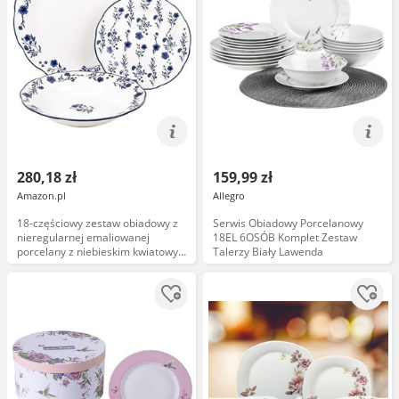
280,18 zł
159,99 zł
Amazon.pl
Allegro
18-częściowy zestaw obiadowy z
Serwis Obiadowy Porcelanowy
nieregularnej emaliowanej
18EL 6OSÓB Komplet Zestaw
porcelany z niebieskim kwiatowym
Talerzy Biały Lawenda
akcentem. Przeznaczony do
codziennego użytku i na specjalne
okazje.