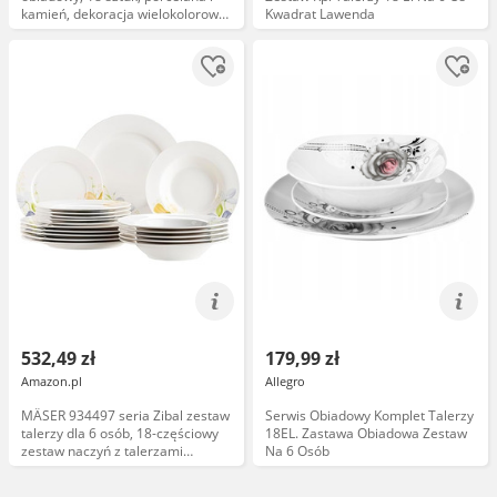
kamień, dekoracja wielokolorowa,
Kwadrat Lawenda
6 osób
532,49 zł
179,99 zł
Amazon.pl
Allegro
MÄSER 934497 seria Zibal zestaw
Serwis Obiadowy Komplet Talerzy
talerzy dla 6 osób, 18-częściowy
18EL. Zastawa Obiadowa Zestaw
zestaw naczyń z talerzami
Na 6 Osób
obiadowymi, talerzami do zupy,
talerzami deserowymi; kwiatowy