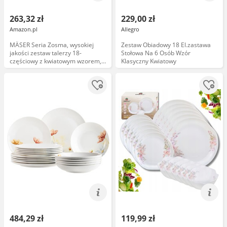
263,32 zł
229,00 zł
Amazon.pl
Allegro
MÄSER Seria Zosma, wysokiej
Zestaw Obiadowy 18 El.zastawa
jakości zestaw talerzy 18-
Stołowa Na 6 Osób Wzór
częściowy z kwiatowym wzorem,
Klasyczny Kwiatowy
składający się z 6 talerzyków
deserowych, 6 głębokich talerzy i
6 płaskich talerzy o naturalnym
wyglądzie, porcelany
484,29 zł
119,99 zł