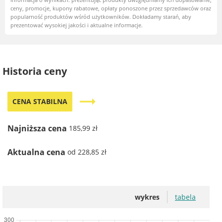
ceny, promocje, kupony rabatowe, opłaty ponoszone przez sprzedawców oraz
popularność produktów wśród użytkowników. Dokładamy starań, aby
prezentować wysokiej jakości i aktualne informacje.
Historia ceny
trending_flat
CENA STABILNA
Najniższa cena
185,99 zł
Aktualna cena
od 228,85 zł
wykres
tabela