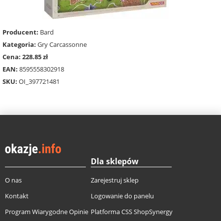
Producent:
Bard
Kategoria:
Gry Carcassonne
Cena: 228.85 zł
EAN:
8595558302918
SKU:
OI_397721481
Dla sklepów
O nas
Zarejestruj sklep
Kontakt
Logowanie do panelu
Program Wiarygodne Opinie
Platforma CSS ShopSynergy