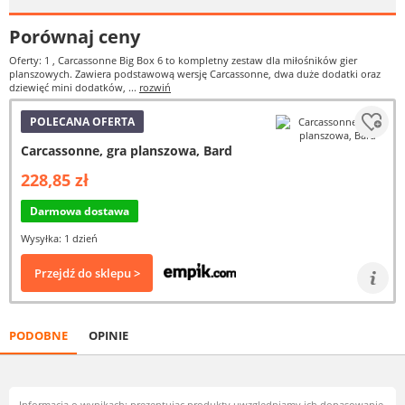
Porównaj ceny
Oferty: 1
, Carcassonne Big Box 6 to kompletny zestaw dla miłośników gier
planszowych. Zawiera podstawową wersję Carcassonne, dwa duże dodatki oraz
dziewięć mini dodatków, ...
rozwiń
POLECANA OFERTA
Carcassonne, gra planszowa, Bard
228,85 zł
Darmowa dostawa
Wysyłka: 1 dzień
Przejdź do sklepu >
PODOBNE
OPINIE
Informacja o wynikach: prezentując produkty uwzględniamy ich dopasowanie,