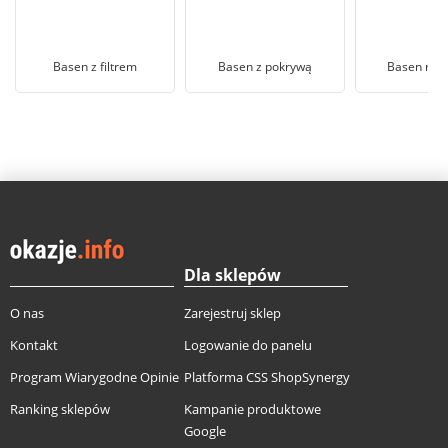
Basen z filtrem
Basen z pokrywą
Basen roz
Dla sklepów
O nas
Zarejestruj sklep
Kontakt
Logowanie do panelu
Program Wiarygodne Opinie
Platforma CSS ShopSynergy
Ranking sklepów
Kampanie produktowe
Google