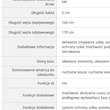
tak
drzwi
Długość kabla
0 cm
Długość węża dopływowego
160 cm
Długość węża odpływowego
170 cm
delikatne zmywanie szkła, au
Dodatkowe informacje
ochrony szkła, możliwość pod
sterowania
Dolny kosz
składane elementy, składane 
Dostosowanie wnętrza do
ruchome kosze, ruchome elem
załadunku
Funkcje AI
nie
możliwość skrócenia czasu zm
Funkcje dodatkowe
podłogowy wyświetlacz fazy
Funkcje dodatkowe
system ochrony szkła, autom