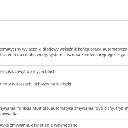
tomatyczny wyłącznik, diodowy wskaźnik końca pracy, automatyczne
łączenia do ciepłej wody, system suszenia kondensacyjnego, regul
kolce, uchwyt do mycia blach
enty w koszach, uchwyty na kieliszki
ywania, funkcja Multitab, automatyka zmywania, tryb cichy, tryb 
 zmywania
atyka zmywania, oświetlenie wewnętrzne