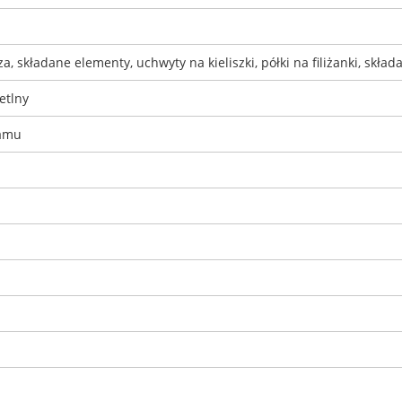
, składane elementy, uchwyty na kieliszki, półki na filiżanki, skład
etlny
ramu