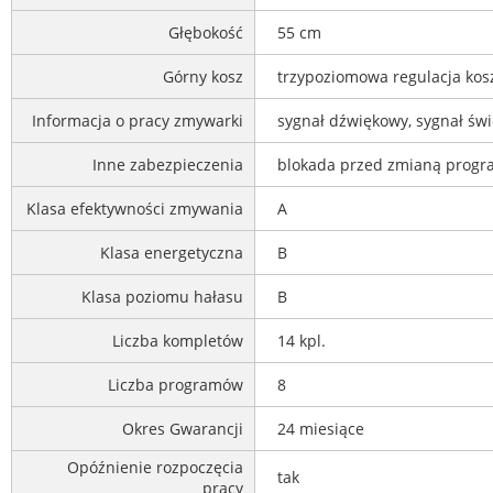
Głębokość
55 cm
Górny kosz
trzypoziomowa regulacja kosza
Informacja o pracy zmywarki
sygnał dźwiękowy, sygnał świ
Inne zabezpieczenia
blokada przed zmianą prog
Klasa efektywności zmywania
A
Klasa energetyczna
B
Klasa poziomu hałasu
B
Liczba kompletów
14 kpl.
Liczba programów
8
Okres Gwarancji
24 miesiące
Opóźnienie rozpoczęcia
tak
pracy