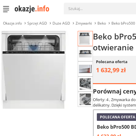
Okazje.info
Sprzęt AGD
Duże AGD
Zmywarki
Beko
Beko bPro500
Beko bPro
otwieranie
Polecana oferta
1 632,99 zł
Porównaj cen
Oferty: 4
, Zmywarka do
delikatny. Dzięki system
POLECANA OFERTA
Beko bPro500 B