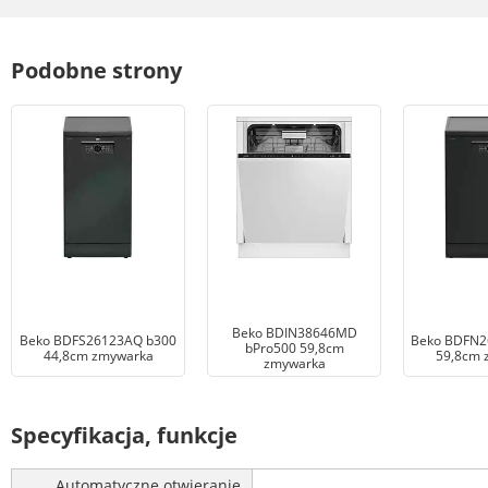
Podobne strony
Beko BDIN38646MD
Beko BDFS26123AQ b300
Beko BDFN2
bPro500 59,8cm
44,8cm zmywarka
59,8cm 
zmywarka
Specyfikacja, funkcje
Automatyczne otwieranie