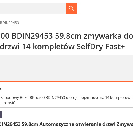
 BDIN29453
500 BDIN29453 59,8cm zmywarka d
 drzwi 14 kompletów SelfDry Fast+
y
 zabudowy Beko BPro500 BDIN29453 oferuje pojemność na 14 kompletów n
...
rozwiń
DIN29453 59,8cm Automatyczne otwieranie drzwi Zmyw