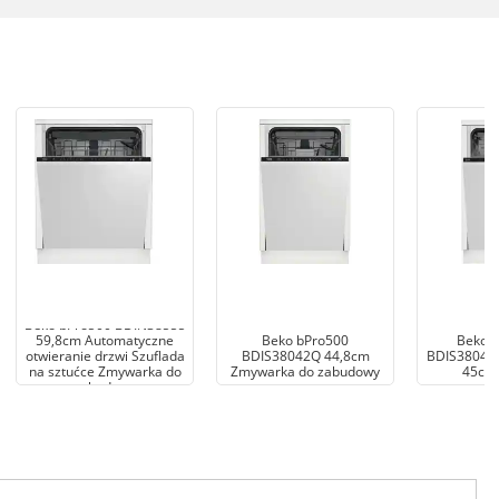
Beko bPro500 BDIN38555
59,8cm Automatyczne
Beko bPro500
Beko 
otwieranie drzwi Szuflada
BDIS38042Q 44,8cm
BDIS38041Q
na sztućce Zmywarka do
Zmywarka do zabudowy
45cm 
zabudowy