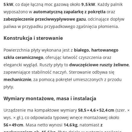
5 kW
, co daje łączną moc gazową około
9 ,5 kW
. Każdy palnik
wyposażono w
automatyczną zapalarkę z pokrętła
oraz
zabezpieczenie przeciwwypływowe gazu
, odcinające dopływ
paliwa w przypadku przypadkowego zgaśnięcia płomienia.
Konstrukcja i sterowanie
Powierzchnia płyty wykonana jest z
białego, hartowanego
szkła ceramicznego
, oferując łatwość czyszczenia oraz
elegancki wygląd. Ruszty płyty to
dwuczęściowe ruszty żeliwne
,
zapewniające stabilność naczyń. Sterowanie odbywa się
mechanicznie
, za pomocą pokręteł umieszczonych z przodu
płyty.
Wymiary montażowe, masa i instalacja
Urządzenie ma kompaktowe wymiary
58,5 × 4,6 × 52,4 cm
(szer. ×
wys. × gł.), co odpowiada typowej wnęce montażowej około
56 × 49 cm
. Masa netto wynosi
14,6 kg
, natomiast
z