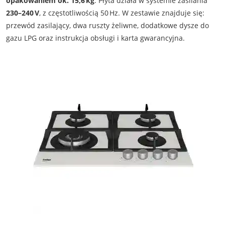
opakowaniem ok. 15,6 kg
. Płyta działa w systemie zasilania
230–240 V
, z częstotliwością 50 Hz. W zestawie znajduje się:
przewód zasilający, dwa ruszty żeliwne, dodatkowe dysze do
gazu LPG oraz instrukcja obsługi i karta gwarancyjna.