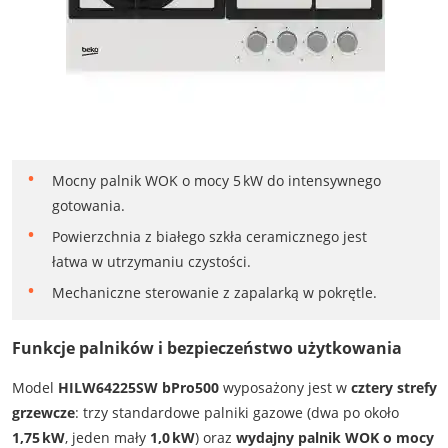
Mocny palnik WOK o mocy 5 kW do intensywnego
gotowania.
Powierzchnia z białego szkła ceramicznego jest
łatwa w utrzymaniu czystości.
Mechaniczne sterowanie z zapalarką w pokrętle.
Funkcje palników i bezpieczeństwo użytkowania
Model
HILW64225SW bPro500
wyposażony jest w
cztery strefy
grzewcze
: trzy standardowe palniki gazowe (dwa po około
1,75 kW
, jeden mały
1,0 kW
) oraz
wydajny palnik WOK o mocy