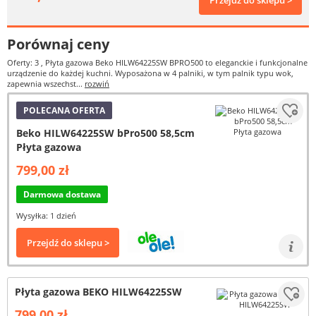
Przejdź do sklepu >
Porównaj ceny
Oferty: 3
, Płyta gazowa Beko HILW64225SW BPRO500 to eleganckie i funkcjonalne
urządzenie do każdej kuchni. Wyposażona w 4 palniki, w tym palnik typu wok,
zapewnia wszechst...
rozwiń
POLECANA OFERTA
Beko HILW64225SW bPro500 58,5cm
Płyta gazowa
799,00 zł
Darmowa dostawa
Wysyłka: 1 dzień
Przejdź do sklepu >
Płyta gazowa BEKO HILW64225SW
799,00 zł