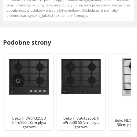
ceny, promocje, kupony rabatowe, opłaty ponoszone przez sprzedawców oraz
popularność produktów wśród użytkowników. Dokładamy starań, aby
prezentować wysokiej jakości i aktualne informacje.
Podobne strony
Beko HILW64325SB
Beko HILG64325SDX
Beko HDCG 
bPro500 58cm płyta
bPro500 58,5cm płyta
30cm płyta
gazowa
gazowa