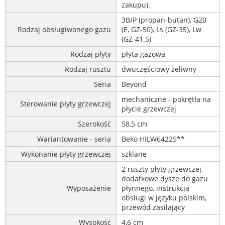
zakupu).
3B/P (propan-butan), G20
Rodzaj obsługiwanego gazu
(E, GZ-50), Ls (GZ-35), Lw
(GZ-41.5)
Rodzaj płyty
płyta gazowa
Rodzaj rusztu
dwuczęściowy żeliwny
Seria
Beyond
mechaniczne - pokrętła na
Sterowanie płyty grzewczej
płycie grzewczej
Szerokość
58,5 cm
Wariantowanie - seria
Beko HILW64225**
Wykonanie płyty grzewczej
szklane
2 ruszty płyty grzewczej,
dodatkowe dysze do gazu
Wyposażenie
płynnego, instrukcja
obsługi w języku polskim,
przewód zasilający
Wysokość
4,6 cm