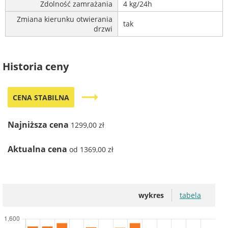
Zdolność zamrażania
4 kg/24h
Zmiana kierunku otwierania
tak
drzwi
Historia ceny
trending_flat
CENA STABILNA
Najniższa cena
1299,00 zł
Aktualna cena
od 1369,00 zł
wykres
tabela