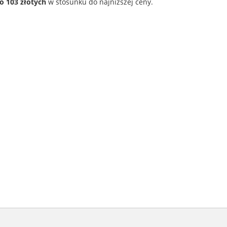
o 103 złotych
w stosunku do najniższej ceny.