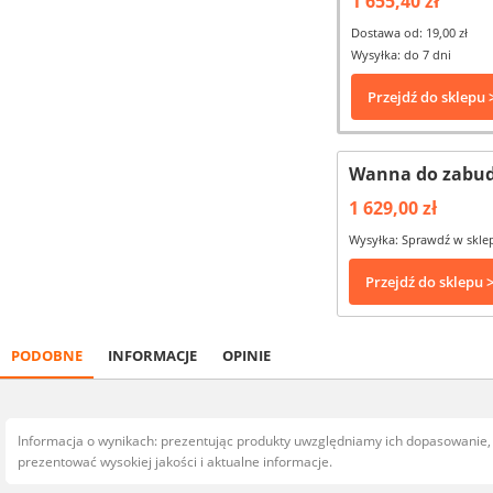
1 655,40 zł
Dostawa od: 19,00 zł
Wysyłka: do 7 dni
Przejdź do sklepu 
Wanna do zabudo
1 629,00 zł
Wysyłka: Sprawdź w skle
Przejdź do sklepu 
PODOBNE
INFORMACJE
OPINIE
Informacja o wynikach: prezentując produkty uwzględniamy ich dopasowanie
prezentować wysokiej jakości i aktualne informacje.