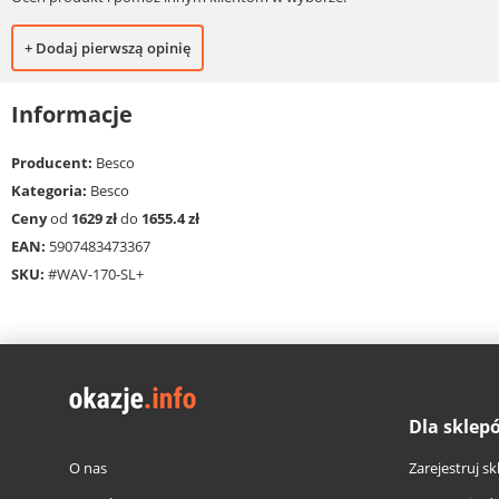
+ Dodaj pierwszą opinię
Informacje
Producent:
Besco
Kategoria:
Besco
Ceny
od
1629 zł
do
1655.4 zł
EAN:
5907483473367
SKU:
#WAV-170-SL+
Dla sklep
O nas
Zarejestruj sk