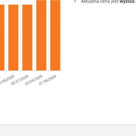
Aktualna cena jest
wyższa 