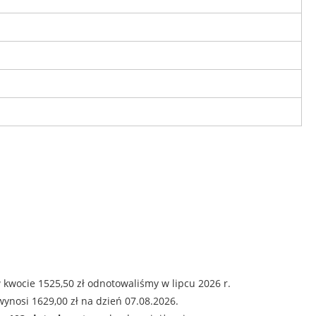
 kwocie 1525,50 zł odnotowaliśmy w lipcu 2026 r.
ynosi 1629,00 zł na dzień 07.08.2026.