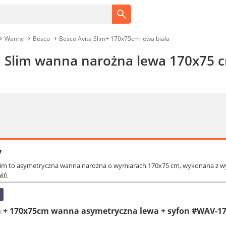
Wanny
Besco
Besco Avita Slim+ 170x75cm lewa biała
a Slim wanna narożna lewa 170x75 c
y
Slim to asymetryczna wanna narożna o wymiarach 170x75 cm, wykonana z wys
wiń
m + 170x75cm wanna asymetryczna lewa + syfon #WAV-17