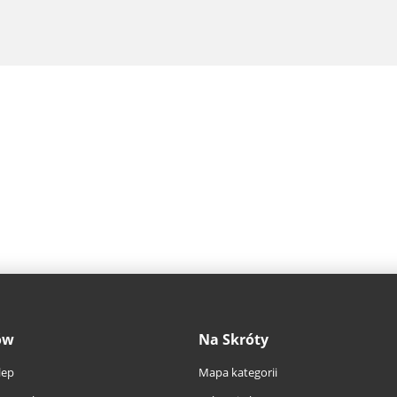
ów
Na Skróty
lep
Mapa kategorii