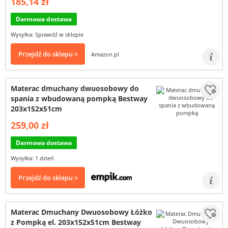
185,14 zł
Darmowa dostawa
Wysyłka: Sprawdź w sklepie
Przejdź do sklepu >
Amazon.pl
Materac dmuchany dwuosobowy do
spania z wbudowaną pompką Bestway
203x152x51cm
259,00 zł
Darmowa dostawa
Wysyłka: 1 dzień
Przejdź do sklepu >
Materac Dmuchany Dwuosobowy Łóżko
z Pompką el. 203x152x51cm Bestway