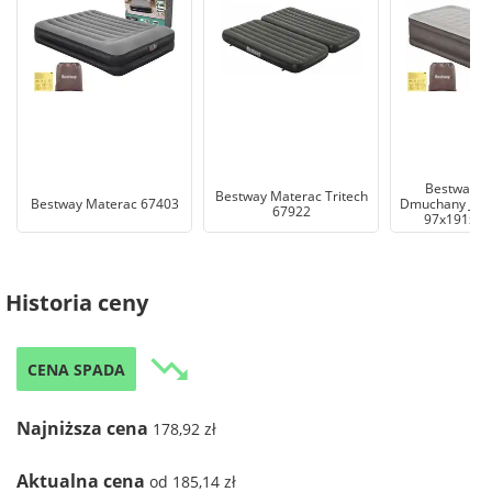
Bestway M
Bestway Materac Tritech
Bestway Materac 67403
Dmuchany Jed
67922
97x191x46
Historia ceny
trending_down
CENA SPADA
Najniższa cena
178,92 zł
Aktualna cena
od 185,14 zł