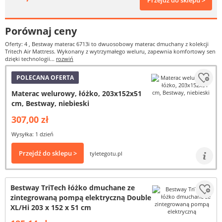
Przejdź do sklepu >
Porównaj ceny
Oferty: 4
, Bestway materac 6713i to dwuosobowy materac dmuchany z kolekcji
Tritech Air Mattress. Wykonany z wytrzymałego weluru, zapewnia komfortowy sen
dzięki technologii...
rozwiń
POLECANA OFERTA
Materac welurowy, łóżko, 203x152x51
cm, Bestway, niebieski
307,00 zł
Wysyłka: 1 dzień
Przejdź do sklepu >
tyletegotu.pl
Bestway TriTech łóżko dmuchane ze
zintegrowaną pompą elektryczną Double
XL/Hi 203 x 152 x 51 cm