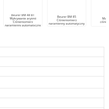
Beurer BM 48 BT
Beurer BM 85
Wykrywanie arytmii
Mank
Ciśnieniomierz
Ciśnieniomierz
ciśnie
naramienny automatyczny
naramienny automatyczny