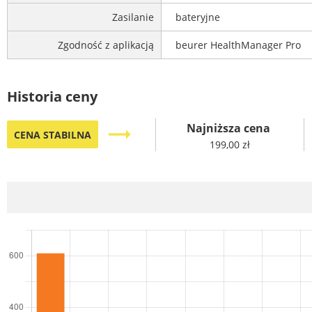
Zasilanie
bateryjne
Zgodność z aplikacją
beurer HealthManager Pro
Historia ceny
Najniższa cena
trending_flat
CENA STABILNA
199,00 zł