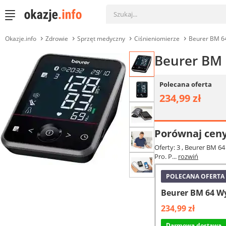
Okazje.info
Zdrowie
Sprzęt medyczny
Ciśnieniomierze
Beurer BM 64
Beurer BM 
Polecana oferta
234,99 zł
Porównaj cen
Oferty: 3
, Beurer BM 64
Pro. P...
rozwiń
POLECANA OFERTA
Beurer BM 64 W
234,99 zł
Darmowa dostawa