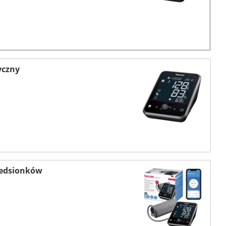
yczny
zedsionków