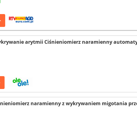
>
ykrywanie arytmii Ciśnieniomierz naramienny automat
>
iśnieniomierz naramienny z wykrywaniem migotania pr