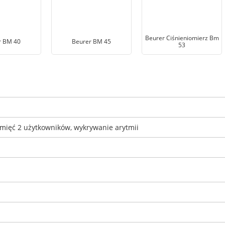
Beurer Ciśnieniomierz Bm
r BM 40
Beurer BM 45
53
mięć 2 użytkowników, wykrywanie arytmii