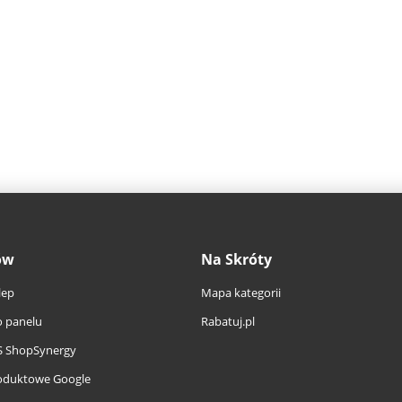
ów
Na Skróty
lep
Mapa kategorii
 panelu
Rabatuj.pl
S ShopSynergy
oduktowe Google