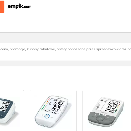
>
, ceny, promocje, kupony rabatowe, opłaty ponoszone przez sprzedawców oraz 