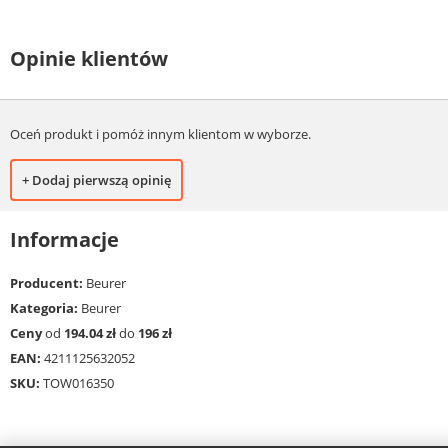
Opinie klientów
Oceń produkt i pomóż innym klientom w wyborze.
+ Dodaj pierwszą opinię
Informacje
Producent:
Beurer
Kategoria:
Beurer
Ceny
od
194.04 zł
do
196 zł
EAN:
4211125632052
SKU:
TOW016350