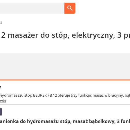
12
12 masażer do stóp, elektryczny, 3 
y
hydromasażu stóp BEURER FB 12 oferuje trzy funkcje: masaż wibracyjny, b
zwiń
anienka do hydromasażu stóp, masaż bąbelkowy, 3 fun