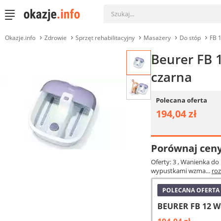
Okazje.info
Zdrowie
Sprzęt rehabilitacyjny
Masażery
Do stóp
FB 
Beurer FB 
czarna
Polecana oferta
194,04 zł
Porównaj cen
Oferty: 3
, Wanienka do 
wypustkami wzma...
ro
POLECANA OFERTA
BEURER FB 12 W