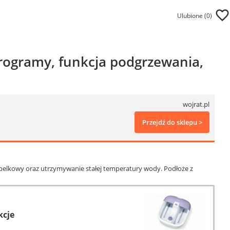
Ulubione (
0
)
programy, funkcja podgrzewania,
wojrat.pl
Przejdź do sklepu >
ąbelkowy oraz utrzymywanie stałej temperatury wody. Podłoże z
kcje