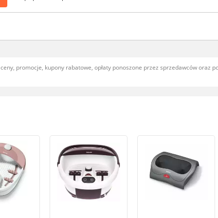
, ceny, promocje, kupony rabatowe, opłaty ponoszone przez sprzedawców oraz 