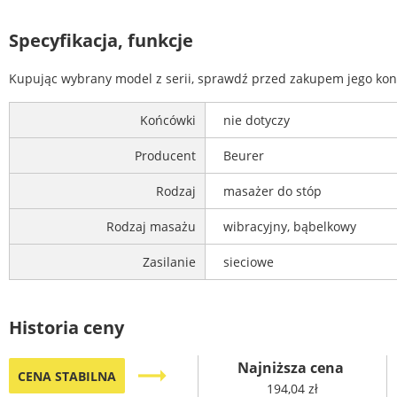
Specyfikacja, funkcje
Kupując wybrany model z serii, sprawdź przed zakupem jego konf
Końcówki
nie dotyczy
Producent
Beurer
Rodzaj
masażer do stóp
Rodzaj masażu
wibracyjny, bąbelkowy
Zasilanie
sieciowe
Historia ceny
Najniższa cena
trending_flat
CENA STABILNA
194,04 zł