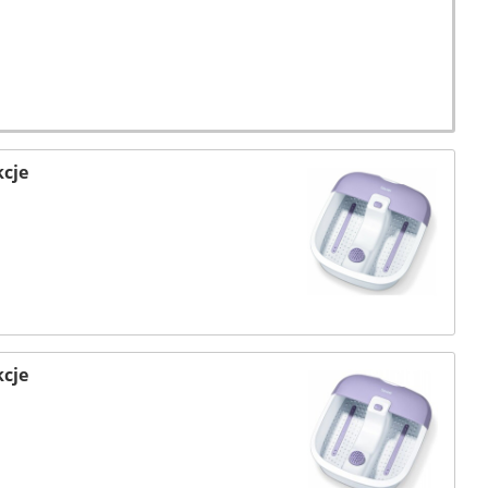
cje
cje